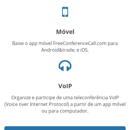
Ícone
de
celular
Móvel
Baixe o app móvel FreeConferenceCall.com para
Android&trade; e iOS.
Ícone
de
fones
de
VoIP
ouvido
Organize e participe de uma teleconferência VoIP
(Voice over Internet Protocol) a partir de um app móvel
ou para computador.