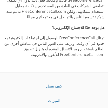
FreeConferenceCall، فأنت بإمكانك فعل ذلك بدون أي تكلفة.
تتقاضى الشركات في العادة من المستخدمين تكلفة مقابل
استخدام شبكاتهم، ولكن FreeConferenceCall.com تدعم بنية
شبكية تسمح للناس بالتواصل في مجتمعاتهم مجانًا.
هل يوجد حدًا للاجتماع الإلكتروني؟
تمتلك FreeConferenceCall الوصول إلى اجتماعات إلكترونية بلا
حدود في أي وقت، وتربط على الفور الناس في مناطق أخرى من
العالم باستخدام رمز الاتصال المقدم أو بتنزيل تطبيق
FreeConferenceCall.com للأيفون والأندرويد.
كيف يعمل
الميزات