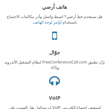
هاتف أرضي
هل تستخدم خط أرضي؟ اضبط واتصل وأدر مكالمات الاجتماع
باستخدام
أوامر لوحة الهاتف
.
أيقونة
الهاتف
الجوال
جوّال
نزّل تطبيق FreeConferenceCall.com لنظام التشغيل الأندرويد
وiOS.
أيقونة
السماعات
VoIP
استضف اجتماع إلكتروني VoIP (بروتوكول نقل الصوت على