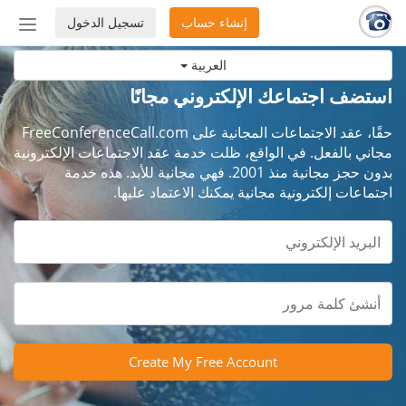
إنشاء حساب
تسجيل الدخول
إظهار
أو
العربية
إخفاء
شريط
استضف اجتماعك الإلكتروني مجانًا
التنق
حقًا، عقد الاجتماعات المجانية على FreeConferenceCall.com
مجاني بالفعل. في الواقع، ظلت خدمة عقد الاجتماعات الإلكترونية
بدون حجز مجانية منذ 2001. فهي مجانية للأبد. هذه خدمة
اجتماعات إلكترونية مجانية يمكنك الاعتماد عليها.
Create My Free Account