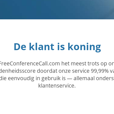
De klant is koning
 FreeConferenceCall.com het meest trots op o
denheidsscore doordat onze service 99,99% van
 die eenvoudig in gebruik is — allemaal onde
klantenservice.