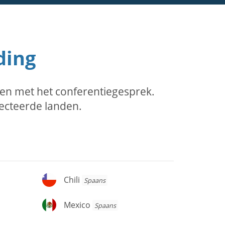
ding
en met het conferentiegesprek.
lecteerde landen.
Chili
Chili
Spaans
Mexico
Mexico
Spaans