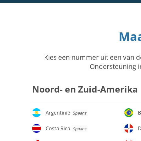
Maa
Kies een nummer uit een van d
Ondersteuning in
Noord- en Zuid-Amerika
Argentinië
Br
Argentinië
B
Spaans
Costa
D
Costa Rica
D
Spaans
Rica
Re