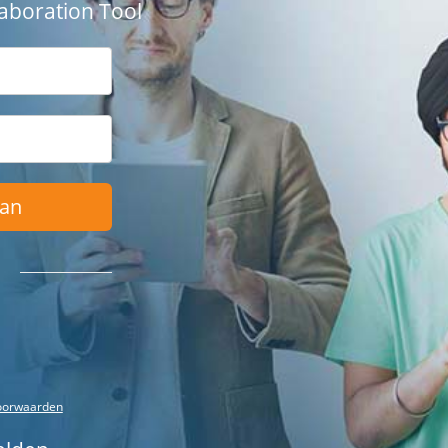
aboration Tool
Aan
oorwaarden