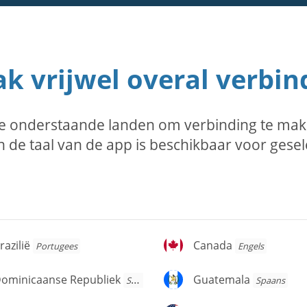
k vrijwel overal verbin
e onderstaande landen om verbinding te mak
 de taal van de app is beschikbaar voor gese
azilië
Canada
razilië
Canada
Portugees
Engels
ominicaanse
Guatemala
ominicaanse Republiek
Guatemala
Spaans
Spaans
publiek