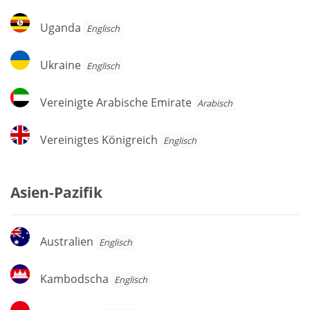
Uganda
Uganda
Englisch
Ukraine
Ukraine
Englisch
Vereinigte
Vereinigte Arabische Emirate
Arabisch
Arabische
Emirate
Vereinigtes
Vereinigtes Königreich
Englisch
Königreich
Asien-Pazifik
Australien
Australien
Englisch
Kambodscha
Kambodscha
Englisch
Indonesien