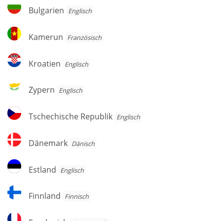
Herzegowina
Bulgarien
Bulgarien
Englisch
Kamerun
Kamerun
Französisch
Kroatien
Kroatien
Englisch
Zypern
Zypern
Englisch
Tschechische
Tschechische Republik
Englisch
Republik
Dänemark
Dänemark
Dänisch
Estland
Estland
Englisch
Finnland
Finnland
Finnisch
Frankreich