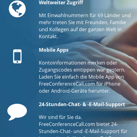
Globe
Weltweiter Zugriff
Mit Einwahlnummern für 69 Länder und
mehr treten Sie mit Freunden, Familie
und Kollegen auf der ganzen Welt in
Kontakt.
Mobile
Mobile Apps
Kontoinformationen merken oder
Zugangscodes eintippen war gestern.
Laden Sie einfach die Mobile App von
FreeConferenceCall.com für iPhone
oder Android-Geräte herunter.
Comment
24-Stunden-Chat- & -E-Mail-Support
Wir sind für Sie da.
FreeConferenceCall.com bietet 24-
Stunden-Chat- und -E-Mail-Support für