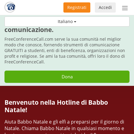
Registrati
Accedi
Atti
nav
Per le vacanze, fai il dono della
Italiano
comunicazione.
FreeConferenceCall.com serve la sua comunità nel miglior
modo che conosce, fornendo strumenti di comunicazione
GRATUITI a studenti, enti di beneficenza, organizzazioni non
profit e religiose. Se ami la tua comunità, offri loro il dono di
FreeConferenceCall.
Dona
Benvenuto nella Hotline di Babbo
Natale!
Aiuta Babbo Natale e gli elfi a preparsi per il giorno di
Natale. Chiama Babbo Natale in qualsiasi momento e