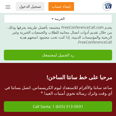
إنشاء حساب
تسجيل الدخول
إظهار
أو
هذه العطلة، امنح هدية الاتصالات.
العربية
إخفاء
شريط
يخدم FreeConferenceCall.com مجتمعه بأفضل طريقة يعرفها وذلك -
التنق
من خلال تقديم أدوات اتصال مجانية للطلاب والجمعيات الخيرية وغير
الربحية والمؤسسات الدينية، إذا كنت تحب مجتمع، امنحهم هدية
FreeConferenceCall.
رد الجميل لمجتمعك
مرحبا على خط سانتا الساخن!
ساعد سانتا والأقزام للاستعداد ليوم الكريسماس. اتصل بسانتا في
أي وقت واترك رسالة تحوي أمنيات العيد! *
Call Santa: 1 (605) 313-0691