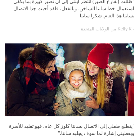
"ظللت (بفارغ الصبر) أنتظر ابنتي إلى أن تصير كبيرة بما يكفي
لستعمال خط سانتا الساخن. وبالفعل، فلقد أحبت جدا الاتصال
بسانتا هذا العام. شكرا سانتا
- Kelly K من الولايات المتحدة
"يتطلع طفلي إلى الاتصال بسانتا كلوز كل عام. فهو تقليد للأسرة
ويعطيني إشارة لما سوف يجلبه سانتا."