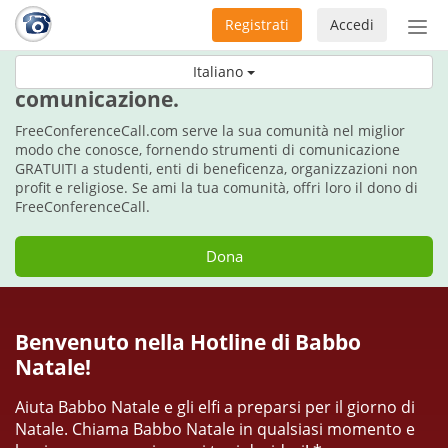
Registrati
Accedi
Atti
nav
Per le vacanze, fai il dono della
Italiano
comunicazione.
FreeConferenceCall.com serve la sua comunità nel miglior
modo che conosce, fornendo strumenti di comunicazione
GRATUITI a studenti, enti di beneficenza, organizzazioni non
profit e religiose. Se ami la tua comunità, offri loro il dono di
FreeConferenceCall.
Dona
Benvenuto nella Hotline di Babbo
Natale!
Aiuta Babbo Natale e gli elfi a preparsi per il giorno di
Natale. Chiama Babbo Natale in qualsiasi momento e