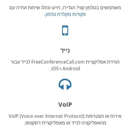
משתמשים בטלפון קווי? הגדירו, חייגו ונהלו שיחות ועידה עם
פקודות מקלדת טלפון
.
אייקון
טלפון
נייד
נייד
הורדת אפליקציית FreeConferenceCall.com לנייד עבור
Android ו-iOS.
אייקון
אוזניות
VoIP
אירוח או הצטרפות VoIP (Voice over Internet Protocol)
מהאפליקציה לנייד או מאפליקציית דסקטופ.