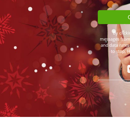
By clicki
messages from 
and data rates
to stop, 