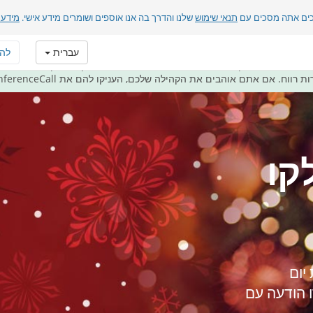
כים אתה מסכים עם
תנאי שימוש
שלנו והדרך בה אנו אוספים ושומרים מידע אישי.
מידע 
 תקשורת כמתנה
עברית
לה
FreeConferenceCall.com משרתת את הקהילה בצורה הטובה ביותר - על ידי מתן כלי תקשורת ב
. אם אתם אוהבים את הקהילה שלכם, העניקו להם את FreeConferenceCall במתנה.
קו
יום
 הודעה עם