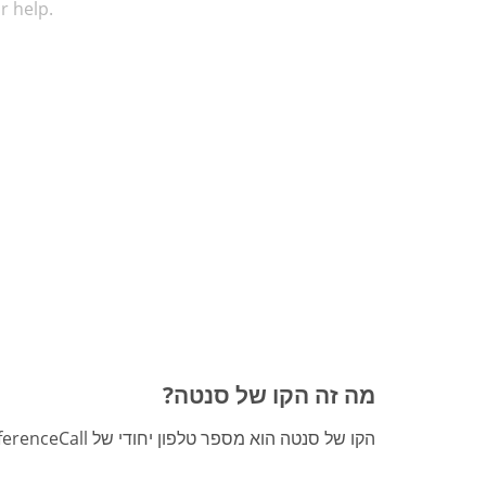
r help.
מה זה הקו של סנטה?
הקו של סנטה הוא מספר טלפון יחודי של FreeConferenceCall המסייע למשפחות בכל רחבי העולם להיכנס לרוח החג. התקשרו לקו של סנטה והביעו את משאלות החג שלכם.