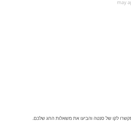
may ap