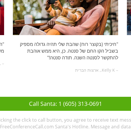
"חיכיתי (בקוצר רוח) שהבת שלי תהיה גדולה מספיק
"ה
בשביל הקו החם של סנטה. כן, היא ממש אוהבת
מש
להתקשר לסנטה השנה. תודה סנטה!"
– Karolina L., שוודיה
– Kelly K., ארצות הברית
Call Santa: 1 (605) 313-0691
licking the click to call button, you agree to receive text mes
FreeConferenceCall.com Santa's Hotline. Message and data