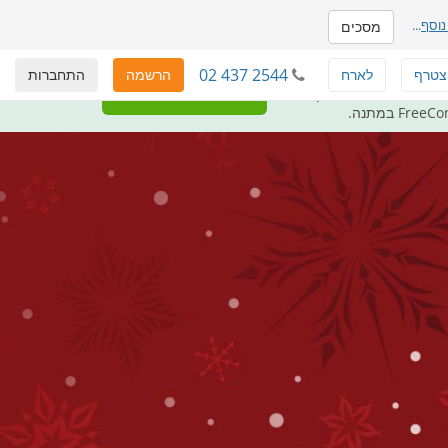
נוסף
...
מסכים
02 437 2544
צטרף
לארח
הרשמה
התחברות
לתת בחזרה
חינם לתלמידים, ארגוני צדקה,