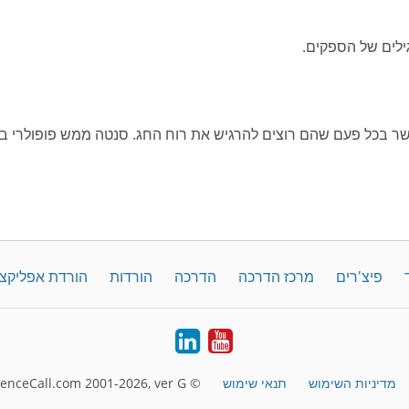
ר בכל פעם שהם רוצים להרגיש את רוח החג. סנטה ממש פופולרי ב
פיצ'רים
מרכז הדרכה
הדרכה
הורדות
הורדת אפליקצ
LinkedIn
YouTube
מדיניות השימוש
תנאי שימוש
© FreeConferenceCall.com 2001-2026, ver G