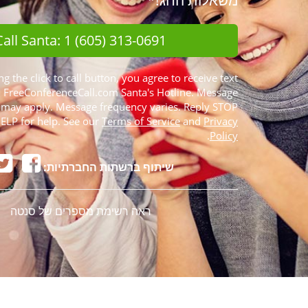
משאלות החג!*
Call Santa: 1 (605) 313-0691
ng the click to call button, you agree to receive text
FreeConferenceCall.com Santa's Hotline. Message
 may apply. Message frequency varies. Reply STOP
HELP for help. See our
Terms of Service
and
Privacy
.
Policy
שיתוף ברשתות החברתיות:
ראה רשימת מספרים של סנטה