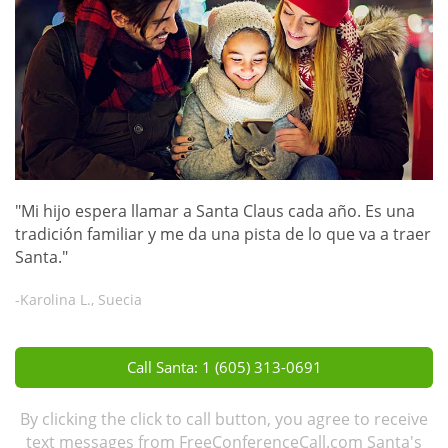
"Mi hijo espera llamar a Santa Claus cada año. Es una
tradición familiar y me da una pista de lo que va a traer
Santa."
-Karolina L., Suecia
Call Santa: 1 (605) 313-0691
By clicking the click to call button, you agree to receive
text messages from FreeConferenceCall.com Santa's