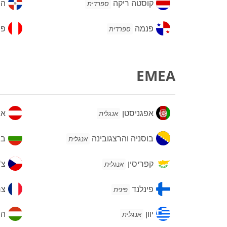
קוסטה
הרפ
קוסטה ריקה
הר
ספרדית
ריקה
הדו
פנמה
פרו
פנמה
פר
ספרדית
EMEA
אפגניסטן
או
אפגניסטן
או
אנגלית
בוסניה
בול
בוסניה והרצגובינה
בו
אנגלית
והרצגובינה
קפריסין
צ'כ
קפריסין
צ'
אנגלית
פינלנד
צר
פינלנד
צ
פינית
יוון
הונ
יוון
הו
אנגלית