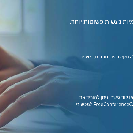
יות נעשות פשוטות יותר.
ותר מ-69 מדינות, קל לתקשר עם חברים, משפחה
ו קוד גישה. ניתן להוריד את
האפליקציה לנייד החינמית של FreeConferenceCall.com למכשירי