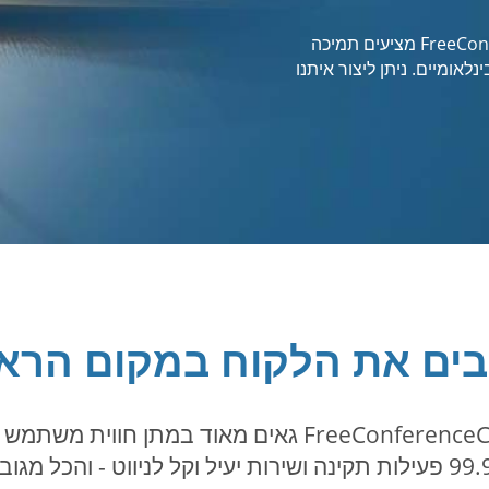
אנחנו כאן בשבילך. FreeConferenceCall.com מציעים תמיכה
יל 24/7 ללקוחות בינלאומיים. ניתן ליצור איתנו
בים את הלקוח במקום הראש
עם למעלה מ-25 שנה בעסק, FreeConferenceCall.com גאים