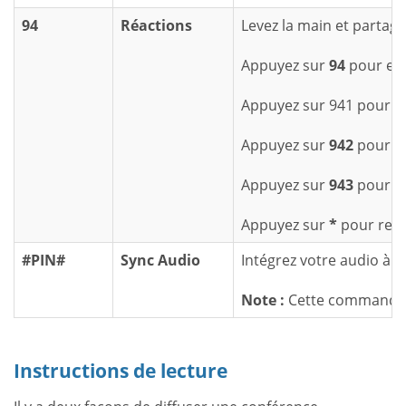
94
Réactions
Levez la main et partag
Appuyez sur
94
pour ent
Appuyez sur 941 pour le
Appuyez sur
942
pour mo
Appuyez sur
943
pour mo
Appuyez sur
*
pour retir
#PIN#
Sync Audio
Intégrez votre audio à l
Note :
Cette commande n'
Instructions de lecture