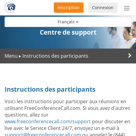
Inscription
Connexion
Acti
ou
Français
désa
la
Centre de support
nav
Menu
Instructions des participants
▸
Instructions des participants
Voici les instructions pour participer aux réunions en
utilisant FreeConferenceCall.com. Si vous avez d'autres
questions, allez sur
www.freeconferencecall.com/support
pour discuter en
live avec le Service Client 24/7, envoyez un e-mail à
support@freeconferencecall.com
ou appelez le (844)