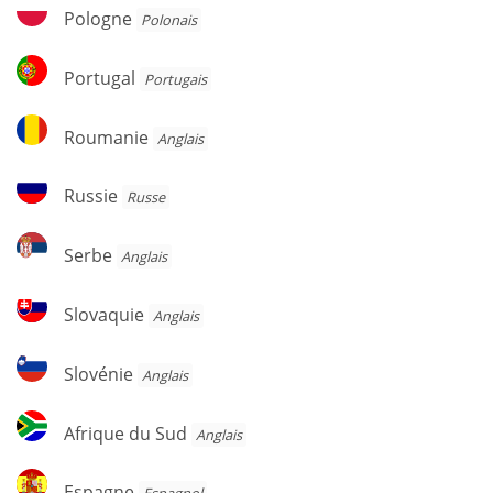
Pologne
Pologne
Polonais
Portugal
Portugal
Portugais
Roumanie
Roumanie
Anglais
Russie
Russie
Russe
Serbe
Serbe
Anglais
Slovaquie
Slovaquie
Anglais
Slovénie
Slovénie
Anglais
Afrique
Afrique du Sud
Anglais
du
Sud
Espagne
Espagne