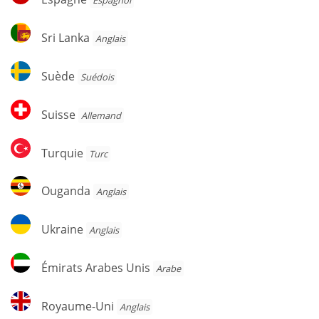
Espagnol
Sri
Sri Lanka
Anglais
Lanka
Suède
Suède
Suédois
Suisse
Suisse
Allemand
Turquie
Turquie
Turc
Ouganda
Ouganda
Anglais
Ukraine
Ukraine
Anglais
Émirats
Émirats Arabes Unis
Arabe
Arabes
Unis
Royaume-
Royaume-Uni
Anglais
Uni