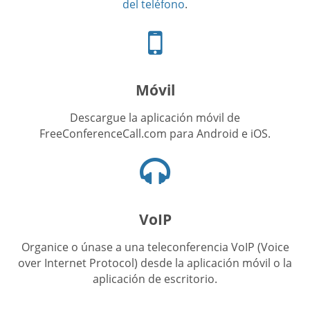
del teléfono
.
Icono
de
teléfono
celular
Móvil
Descargue la aplicación móvil de
FreeConferenceCall.com para Android e iOS.
Icono
de
audífonos
VoIP
Organice o únase a una teleconferencia VoIP (Voice
over Internet Protocol) desde la aplicación móvil o la
aplicación de escritorio.