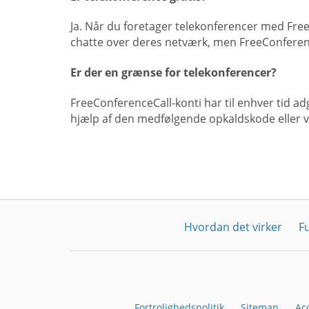
Ja. Når du foretager telekonferencer med Fr
chatte over deres netværk, men FreeConferenc
Er der en grænse for telekonferencer?
FreeConferenceCall-konti har til enhver tid ad
hjælp af den medfølgende opkaldskode eller 
Hvordan det virker
F
Fortrolighedspolitik
Sitemap
Ac