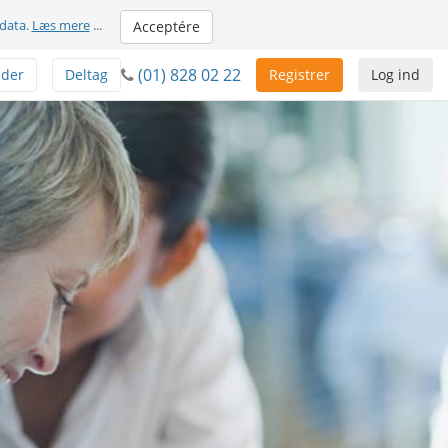
 data.
Læs mere
...
Acceptére
(01) 828 02 22
der
Deltag
Registrer
Log ind