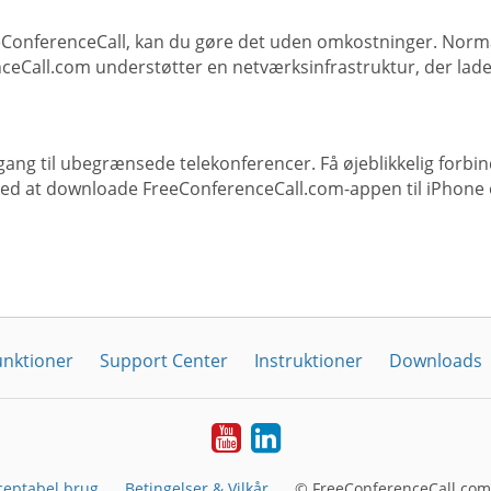
eeConferenceCall, kan du gøre det uden omkostninger. Norm
eCall.com understøtter en netværksinfrastruktur, der lade
gang til ubegrænsede telekonferencer. Få øjeblikkelig forbin
ved at downloade FreeConferenceCall.com-appen til iPhone 
unktioner
Support Center
Instruktioner
Downloads
YouTube
LinkedIn
ceptabel brug
Betingelser & Vilkår
© FreeConferenceCall.com 