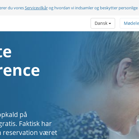
terer du vores
Servicevilkår
og hvordan vi indsamler og beskytter personlige
Dansk
Mødele
te
rence
opkald på
ratis. Faktisk har
 reservation været