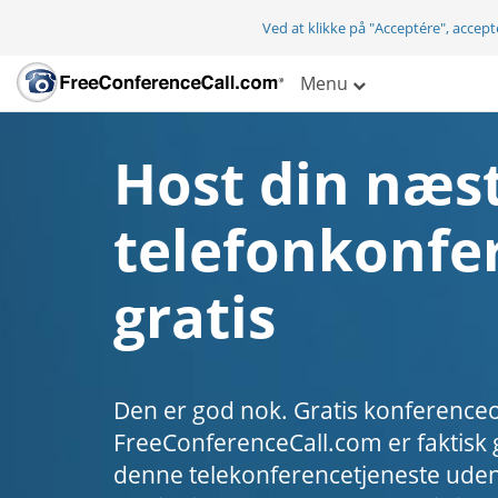
Ved at klikke på "Acceptére", accep
Menu
Host din næs
telefonkonfe
gratis
Den er god nok. Gratis konference
FreeConferenceCall.com er faktisk g
denne telekonferencetjeneste uden