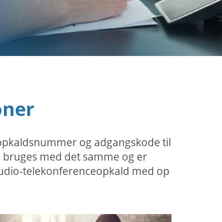
oner
t opkaldsnummer og adgangskode til
kan bruges med det samme og er
n audio-telekonferenceopkald med op