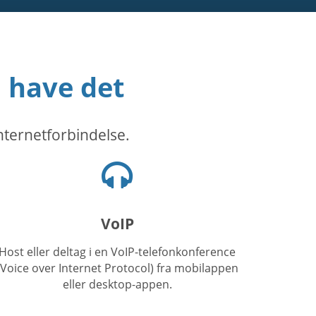
l have det
nternetforbindelse.
Headset-
ikon
VoIP
Host eller deltag i en VoIP-telefonkonference
(Voice over Internet Protocol) fra mobilappen
eller desktop-appen.