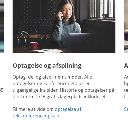
Optagelse og afspilning
A
Optag, del og afspil nemt møder. Alle
A
optagelser og konferencedetaljer er
h
65
tilgængelige fra siden Historie og optagelser på
t
din konto. 1 GB gratis lagerplads inkluderet.
f
Få mere at vide om
optagelse af
S
telekonferenceopkald