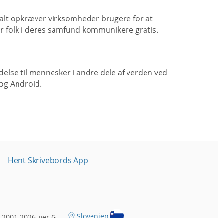
alt opkræver virksomheder brugere for at
r folk i deres samfund kommunikere gratis.
delse til mennesker i andre dele af verden ved
og Android.
Hent Skrivebords App
Slovenien
2001-2026, ver G