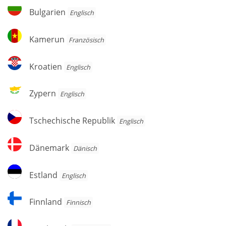
Herzegowina
Bulgarien
Bulgarien
Englisch
Kamerun
Kamerun
Französisch
Kroatien
Kroatien
Englisch
Zypern
Zypern
Englisch
Tschechische
Tschechische Republik
Englisch
Republik
Dänemark
Dänemark
Dänisch
Estland
Estland
Englisch
Finnland
Finnland
Finnisch
Frankreich