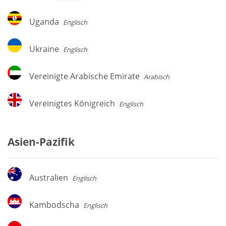
Uganda
Uganda
Englisch
Ukraine
Ukraine
Englisch
Vereinigte
Vereinigte Arabische Emirate
Arabisch
Arabische
Emirate
Vereinigtes
Vereinigtes Königreich
Englisch
Königreich
Asien-Pazifik
Australien
Australien
Englisch
Kambodscha
Kambodscha
Englisch