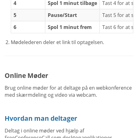
4
Spol 1 minut tilbage
Tast 4 for at sp
5
Pause/Start
Tast 5 for at sæ
6
Spol 1 minut frem
Tast 6 for at s
Mødelederen deler et link til optagelsen.
Online Møder
Brug online møder for at deltage på en webkonference
med skærmdeling og video via webcam.
Hvordan man deltager
Deltag i online møder ved hjælp af
FreeConferenceCall.com desktopapplikationer