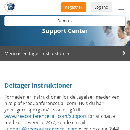
Registrer
Log ind
Slå
nav
Dansk
til/f
Support Center
Menu
Deltager instruktioner
▸
Deltager instruktioner
Forneden er instruktioner for deltagelse i møder ved
hjælp af FreeConferenceCall.com. Hvis du har
yderligere spørgsmål, skal du gå til
www.freeconferencecall.com/support
for at chatte
med kundeservice 24/7, sende e-mail
support@freeconferencecall.com
eller ringe på (844)