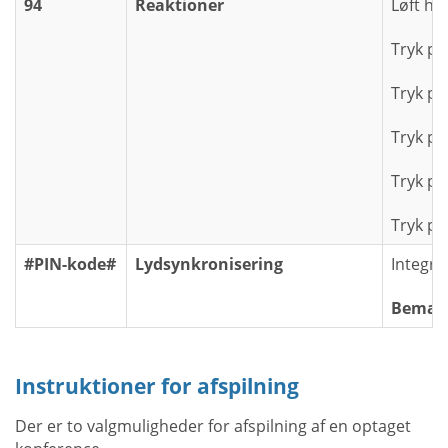
94
Reaktioner
Løft hå
Tryk p
Tryk på
Tryk p
Tryk på
Tryk p
#PIN-kode#
Lydsynkronisering
Integre
Bemær
Instruktioner for afspilning
Der er to valgmuligheder for afspilning af en optaget