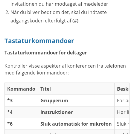
invitationen du har modtaget af mødeleder
Når du bliver bedt om det, skal du indtaste
adgangskoden efterfulgt af
(#)
.
Tastaturkommandoer
Tastaturkommandoer for deltager
Kontroller visse aspekter af konferencen fra telefonen
med følgende kommandoer:
Kommando
Titel
Beskri
*3
Grupperum
Forlad 
*4
Instruktioner
Hør lis
*6
Sluk automatisk for mikrofon
Sluk mi