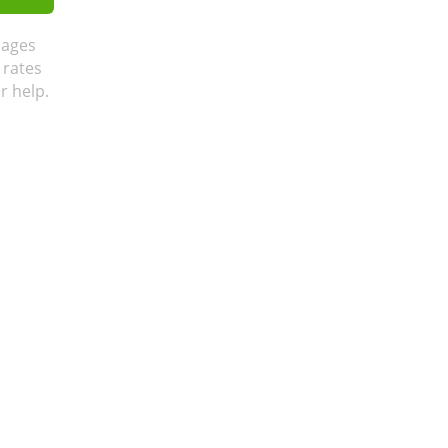
sages
 rates
r help.