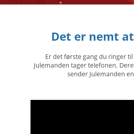
Det er nemt a
Er det første gang du ringer t
Julemanden tager telefonen. Dereft
sender Julemanden en b