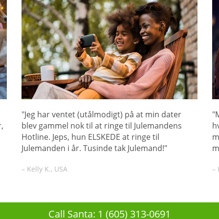
"Jeg har ventet (utålmodigt) på at min dater
"
,
blev gammel nok til at ringe til Julemandens
h
Hotline. Jeps, hun ELSKEDE at ringe til
m
Julemanden i år. Tusinde tak Julemand!"
m
– Kelly K., USA
– 
Call Santa: 1 (605) 313-0691