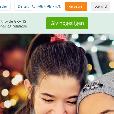
096 696 7570
eder
Deltag
Registrer
Log ind
 tilbyde GRATIS
Giv noget igen
ner og religiøse