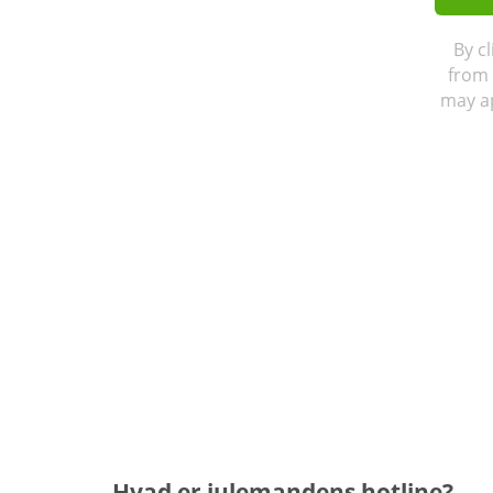
By c
from 
may ap
Hvad er julemandens hotline?