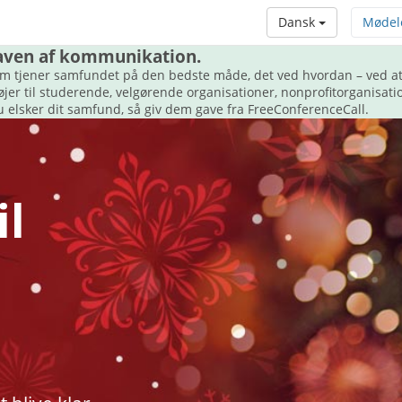
Dansk
Mødel
 gaven af kommunikation.
m tjener samfundet på den bedste måde, det ved hvordan – ved at
r til studerende, velgørende organisationer, nonprofitorganisatio
u elsker dit samfund, så giv dem gave fra FreeConferenceCall.
l