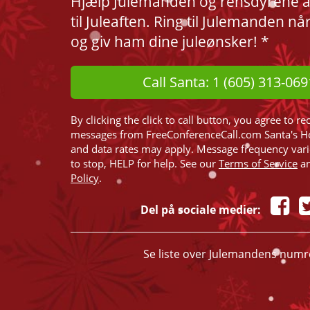
Hjælp Julemanden og rensdyrene at 
til Juleaften. Ring til Julemanden nå
og giv ham dine juleønsker! *
Call Santa: 1 (605) 313-069
By clicking the click to call button, you agree to re
messages from FreeConferenceCall.com Santa's H
and data rates may apply. Message frequency var
to stop, HELP for help. See our
Terms of Service
a
Policy
.
Del på sociale medier:
Se liste over Julemandens numr