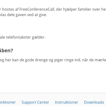
 hostes af FreeConferenceCall, der hjælper familier over h
las dele gaven ved at give.
ale telefontakster gælder.
åben?
og her kan de gode drenge og piger ringe ind, når de mærke
unktioner
Support Center
Instruktioner
Downloads