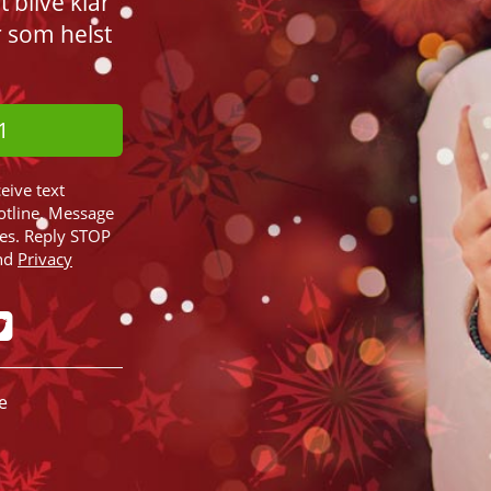
blive klar
r som helst
1
ceive text
otline. Message
ies. Reply STOP
nd
Privacy
e