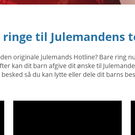
t ringe til Julemandens
il den originale Julemands Hotline? Bare ring
er kan dit barn afgive dit ønske til Julemand
esked så du kan lytte eller dele dit barns be