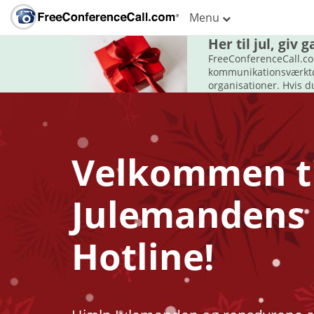
Menu
Her til jul, giv
FreeConferenceCall.co
kommunikationsværktøje
organisationer. Hvis d
Velkommen ti
Julemandens
Hotline!