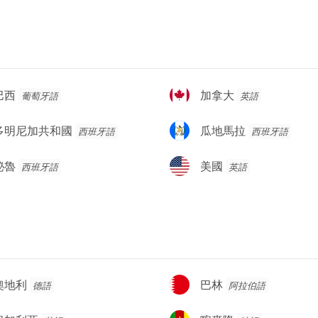
加
巴西
加拿大
葡萄牙語
英語
拿
大
瓜
多明尼加共和國
瓜地馬拉
西班牙語
西班牙語
地
馬
美
秘魯
美國
西班牙語
英語
拉
國
巴
奧地利
巴林
德語
阿拉伯語
林
喀