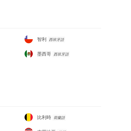
智
智利
西班牙語
利
墨
墨西哥
西班牙語
西
哥
比
比利時
荷蘭語
利
時
克