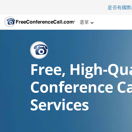
是否有國際
選單
Free, High-Qua
Conference Ca
Services