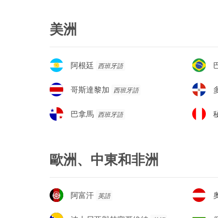
美洲
阿
巴
阿根廷
西班牙語
根
西
廷
哥
多
哥斯達黎加
西班牙語
斯
明
達
尼
巴
秘
巴拿馬
西班牙語
黎
加
拿
魯
加
共
馬
和
國
歐洲、中東和非洲
阿
奧
阿富汗
英語
富
地
汗
利
波
保