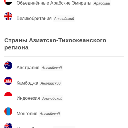
Объединённые Арабские Эмираты
Арабский
Арабские
Эмираты
Великобритания
Великобритания
Английский
Страны Азиатско-Тихоокеанского
региона
Австралия
Австралия
Английский
Камбоджа
Камбоджа
Английский
Индонезия
Индонезия
Английский
Монголия
Монголия
Английский
Новая