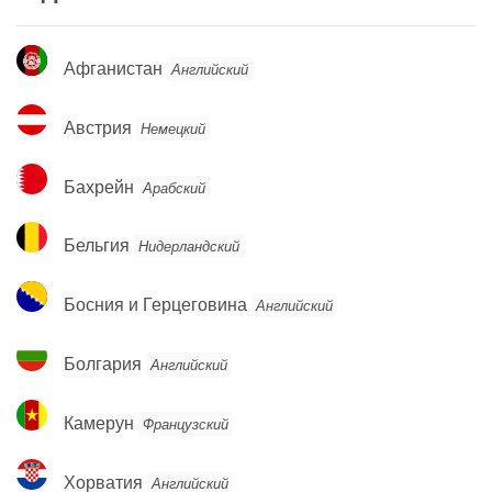
Афганистан
Афганистан
Английский
Австрия
Австрия
Немецкий
Бахрейн
Бахрейн
Арабский
Бельгия
Бельгия
Нидерландский
Босния
Босния и Герцеговина
Английский
и
Герцеговина
Болгария
Болгария
Английский
Камерун
Камерун
Французский
Хорватия
Хорватия
Английский