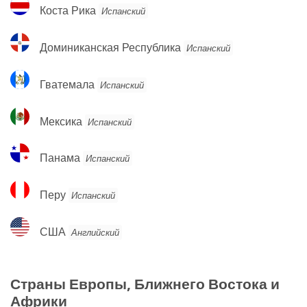
Коста
Коста Рика
Испанский
Рика
Доминиканская
Доминиканская Республика
Испанский
Республика
Гватемала
Гватемала
Испанский
Мексика
Мексика
Испанский
Панама
Панама
Испанский
Перу
Перу
Испанский
США
США
Английский
Страны Европы, Ближнего Востока и
Африки