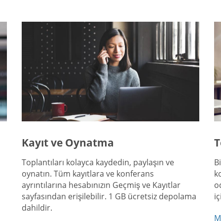
Kayıt ve Oynatma
T
Toplantıları kolayca kaydedin, paylaşın ve
B
oynatın. Tüm kayıtlara ve konferans
k
ayrıntılarına hesabınızın Geçmiş ve Kayıtlar
o
sayfasından erişilebilir. 1 GB ücretsiz depolama
i
dahildir.
M