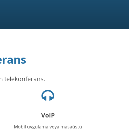
erans
en telekonferans.
Kulaklık
simgesi
VoIP
Mobil uygulama veya masaüstü