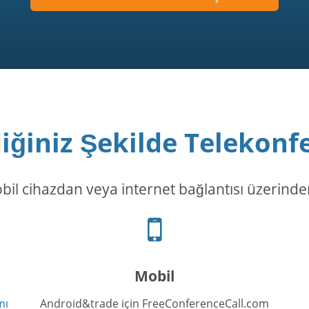
diğiniz Şekilde Telekonf
bil cihazdan veya internet bağlantısı üzerind
Cep
telefonu
simgesi
Mobil
mı
Android&trade için FreeConferenceCall.com