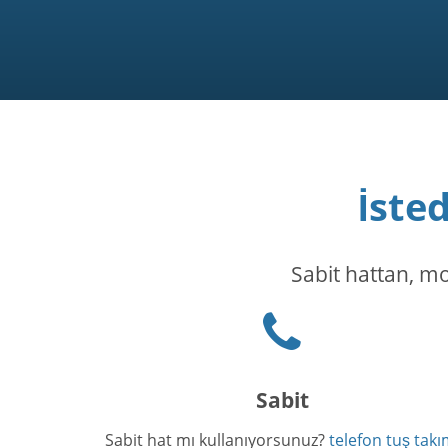
İste
Sabit hattan, mo
Phone
icon
Sabit
Sabit hat mı kullanıyorsunuz?
telefon tuş takı