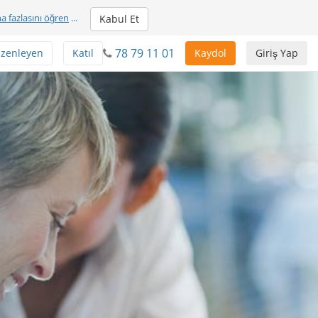
a fazlasını öğren
...
Kabul Et
78 79 11 01
üzenleyen
Katıl
Kaydol
Giriş Yap