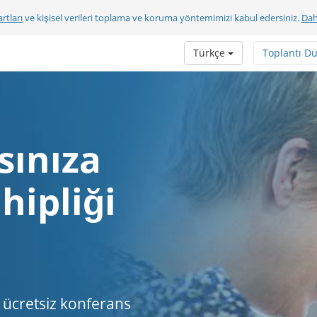
rtları
ve kişisel verileri toplama ve koruma yöntemimizi kabul edersiniz.
Dah
Türkçe
Toplantı D
sınıza
hipliği
ücretsiz konferans