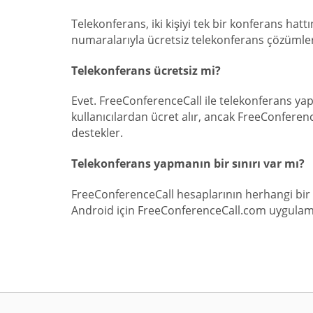
Telekonferans, iki kişiyi tek bir konferans hat
numaralarıyla ücretsiz telekonferans çözümler
Telekonferans ücretsiz mi?
Evet. FreeConferenceCall ile telekonferans yapt
kullanıcılardan ücret alır, ancak FreeConferenc
destekler.
Telekonferans yapmanın bir sınırı var mı?
FreeConferenceCall hesaplarının herhangi bir
Android için FreeConferenceCall.com uygulamas