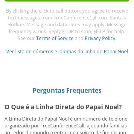
By clicking the click to call button, you agree to receive
text messages from FreeConferenceCall.com Santa's
Hotline. Message and data rates may apply. Message
frequency varies. Reply STOP to stop, HELP for help.
See our
Terms of Service
and
Privacy Policy
.
Ver lista de números e idiomas da linha do Papai Noel
Perguntas Frequentes
O Que é a Linha Direta do Papai Noel?
A Linha Direta do Papai Noel é um número de telefone
organizado por FreeConferenceCall, ajudando famílias
ao redor do mundo a entrar no espírito de fim de ano.