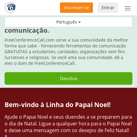
Inscrever-se
Entrar
Ativ
nav
Durante as festas, dê o dom da
Português
comunicação.
FreeConferenceCall.com serve a sua comunidade da melhor
forma que sabe - fornecendo ferramentas de comunicação
GRATUITAS a estudantes, caridades, organizações sem fins
lucrativos e religiosas. Se você ama sua comunidade, dê a
eles o dom de FreeConferenceCall.
Devolva
Bem-vindo à Linha do Papai Noel!
Ajude o Papai Noel e seus duendes a se preparem para
o dia de Natal. Ligue a qualquer hora para o Papai Noel
e deixe uma mensagem com os desejos de Feliz Natal!