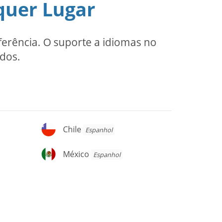
quer Lugar
erência. O suporte a idiomas no
ados.
Chile
Chile
Espanhol
México
México
Espanhol