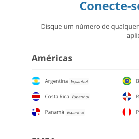
Conecte-s
Disque um número de qualquer u
apli
Américas
Argentina
Br
Argentina
B
Espanhol
Costa
Re
Costa Rica
R
Espanhol
Rica
D
Panamá
P
Panamá
P
Espanhol