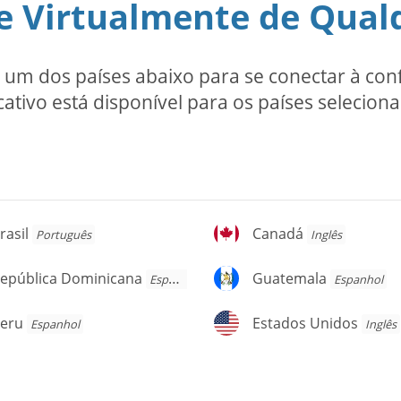
e Virtualmente de Qual
m dos países abaixo para se conectar à conf
cativo está disponível para os países selecion
asil
Canadá
rasil
Canadá
Português
Inglês
pública
Guatemala
epública Dominicana
Guatemala
Espanhol
Espanhol
ominicana
eru
Estados
eru
Estados Unidos
Espanhol
Inglês
Unidos