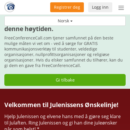
Registrer deg
Logg inn
Bytt
nav
Gi kommunikasjon i gave til noen under
Norsk
denne høytiden.
FreeConferenceCall.com tjener samfunnet på den beste
mulige måten vi vet om - ved å sørge for GRATIS
kommunikasjonsverktøy til studenter, veldedige
organisasjoner, nullprofittsorganisasjoner og religiøse
organisasjoner. Hvis du elsker samfunnet du tilhører, kan du
gi dem en gave fra FreeConferenceCall.
Gi tilbake
Velkommen til Julenissens Ønskelinje!
Hjelp Julenissen og elvene hans med å gjøre seg klare
til Julaften. Ring Julenissen og gi han dine juleønsker
når som helst! *