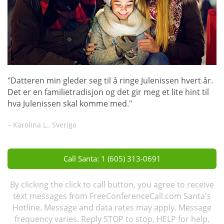
"Datteren min gleder seg til å ringe Julenissen hvert år.
Det er en familietradisjon og det gir meg et lite hint til
hva Julenissen skal komme med."
– Karolina L., Sverige
Call Santa: 1 (605) 313-0691
By clicking the click to call button, you agree to receive
text messages from FreeConferenceCall.com Santa's
Hotline. Message and data rates may apply. Message
frequency varies. Reply STOP to stop, HELP for help.