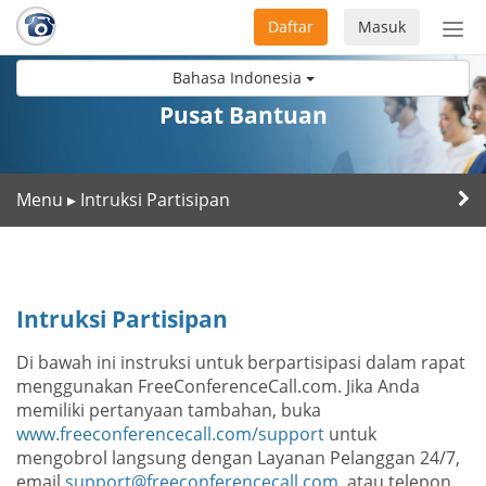
Daftar
Masuk
Sete
navi
Bahasa Indonesia
Pusat Bantuan
Menu
Intruksi Partisipan
▸
Intruksi Partisipan
Di bawah ini instruksi untuk berpartisipasi dalam rapat
menggunakan FreeConferenceCall.com. Jika Anda
memiliki pertanyaan tambahan, buka
www.freeconferencecall.com/support
untuk
mengobrol langsung dengan Layanan Pelanggan 24/7,
email
support@freeconferencecall.com
, atau telepon