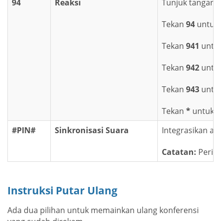
94
Reaksi
Tunjuk tangan d
Tekan
94
untuk 
Tekan
941
untuk
Tekan
942
untuk
Tekan
943
untuk
Tekan
*
untuk m
#PIN#
Sinkronisasi Suara
Integrasikan au
Catatan:
Perint
Instruksi Putar Ulang
Ada dua pilihan untuk memainkan ulang konferensi