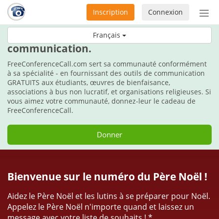
Inscription
Connexion
Acti
ou
Durant les fêtes, faites le cadeau de la
Français
désa
communication.
la
nav
FreeConferenceCall.com sert sa communauté conformément
à sa spécialité - en fournissant des outils de communication
GRATUITS aux étudiants, œuvres de bienfaisance,
associations à bus non lucratif, et organisations religieuses. Si
vous aimez votre communauté, donnez-leur le cadeau de
FreeConferenceCall.
Donner
Bienvenue sur le numéro du Père Noël !
Aidez le Père Noël et les lutins à se préparer pour Noël.
Appelez le Père Noël n'importe quand et laissez un
message avec votre liste de souhaits ! *