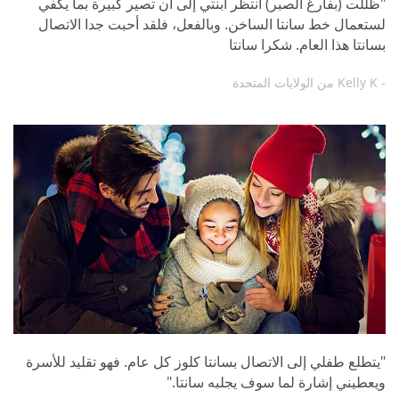
"ظللت (بفارغ الصبر) أنتظر ابنتي إلى أن تصير كبيرة بما يكفي
لستعمال خط سانتا الساخن. وبالفعل، فلقد أحبت جدا الاتصال
بسانتا هذا العام. شكرا سانتا
- Kelly K من الولايات المتحدة
"يتطلع طفلي إلى الاتصال بسانتا كلوز كل عام. فهو تقليد للأسرة
ويعطيني إشارة لما سوف يجلبه سانتا."