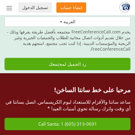
إنشاء حساب
تسجيل الدخول
إظهار
أو
هذه العطلة، امنح هدية الاتصالات.
العربية
إخفاء
شريط
يخدم FreeConferenceCall.com مجتمعه بأفضل طريقة يعرفها وذلك -
التنق
من خلال تقديم أدوات اتصال مجانية للطلاب والجمعيات الخيرية وغير
الربحية والمؤسسات الدينية، إذا كنت تحب مجتمع، امنحهم هدية
FreeConferenceCall.
رد الجميل لمجتمعك
مرحبا على خط سانتا الساخن!
ساعد سانتا والأقزام للاستعداد ليوم الكريسماس. اتصل بسانتا في
أي وقت واترك رسالة تحوي أمنيات العيد! *
Call Santa: 1 (605) 313-0691