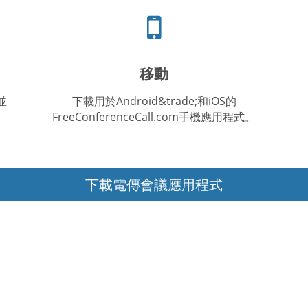
手
機
圖
標
移動
並
下載用於Android&trade;和iOS的
FreeConferenceCall.com手機應用程式。
下載電傳會議應用程式