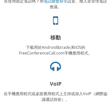
在使用固定電話嗎？用
電話鍵盤命令
設置、撥入並管理電話
會議。
手
機
圖
標
移動
下載用於Android&trade;和iOS的
FreeConferenceCall.com手機應用程式。
耳
機
圖
示
VoIP
在手機應用程式或桌面應用程式上主持或加入VoIP（網際協
議通話技術）。