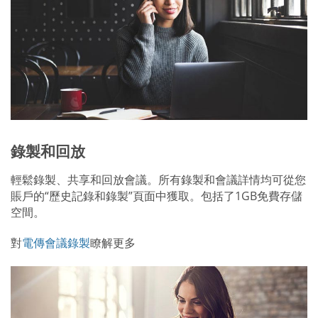
錄製和回放
輕鬆錄製、共享和回放會議。所有錄製和會議詳情均可從您
賬戶的“歷史記錄和錄製”頁面中獲取。包括了1GB免費存儲
空間。
對
電傳會議錄製
瞭解更多