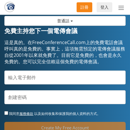
註冊
登入
切
換
普通話
導
航
免費主持您下一個電傳會議
這是真的。在FreeConferenceCall.com上的免費電話會議
呼叫真的是免費的。事實上，這項無需預定的電傳會議服務
自從2001年以來就免費了。目前它是免費的，也會是永久
免費的。您可以完全信賴這個免費的電傳會議。
我同意
服務條款
以及如何收集和保護我的個人資料的方式。
Create My Free Account