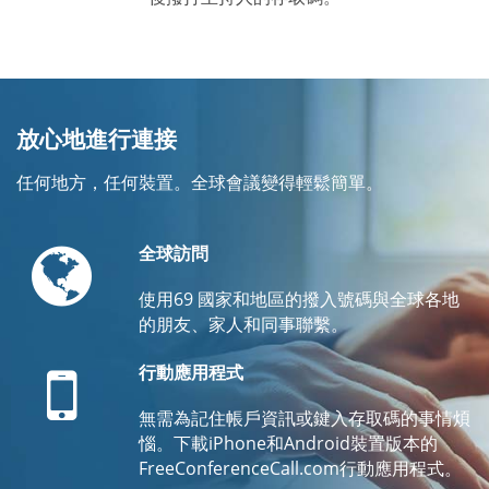
放心地進行連接
任何地方，任何裝置。全球會議變得輕鬆簡單。
Globe
全球訪問
使用69 國家和地區的撥入號碼與全球各地
的朋友、家人和同事聯繫。
Mobile
行動應用程式
無需為記住帳戶資訊或鍵入存取碼的事情煩
惱。下載iPhone和Android裝置版本的
FreeConferenceCall.com行動應用程式。