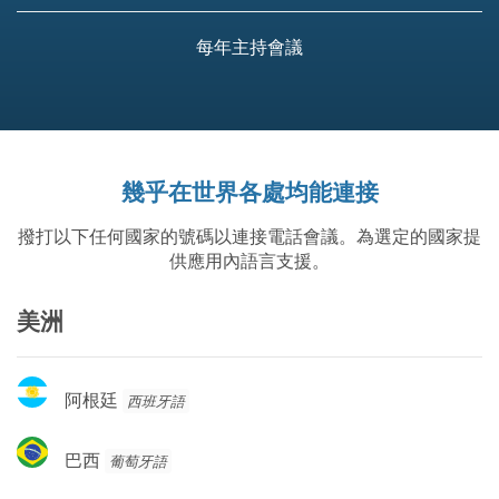
每年主持會議
幾乎在世界各處均能連接
撥打以下任何國家的號碼以連接電話會議。為選定的國家提
供應用內語言支援。
美洲
阿
阿根廷
西班牙語
根
廷
巴
巴西
葡萄牙語
西