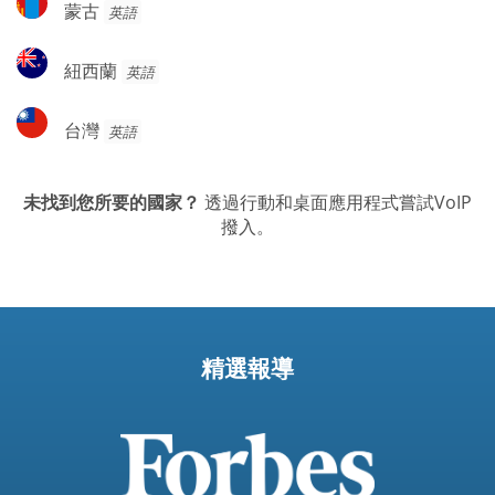
蒙古
英語
古
紐
紐西蘭
英語
西
蘭
台
台灣
英語
灣
未找到您所要的國家？
透過行動和桌面應用程式嘗試VoIP
撥入。
精選報導