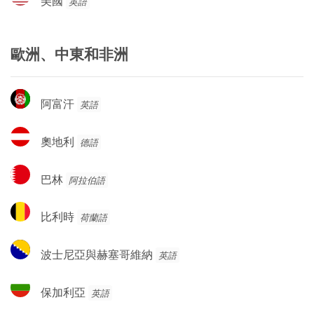
美國
英語
國
歐洲、中東和非洲
阿
阿富汗
英語
富
汗
奧
奧地利
德語
地
利
巴
巴林
阿拉伯語
林
比
比利時
荷蘭語
利
時
波
波士尼亞與赫塞哥維納
英語
士
尼
保
保加利亞
英語
亞
加
與