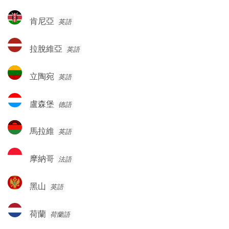
克
肯
肯尼亞
英語
斯
尼
坦
亞
拉
拉脫維亞
英語
脫
維
立
立陶宛
英語
亞
陶
宛
盧
盧森堡
德語
森
堡
馬
馬拉維
英語
拉
維
摩
摩納哥
法語
納
哥
黑
黑山
英語
山
荷
荷蘭
荷蘭語
蘭