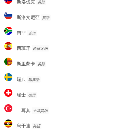
斯洛伐克
英語
亞
洛
伐
斯
斯洛文尼亞
英語
克
洛
文
南
南非
英語
尼
非
亞
西
西班牙
西班牙語
班
牙
斯
斯里蘭卡
英語
里
蘭
瑞
瑞典
瑞典語
卡
典
瑞
瑞士
德語
士
土
土耳其
土耳其語
耳
其
烏
烏干達
英語