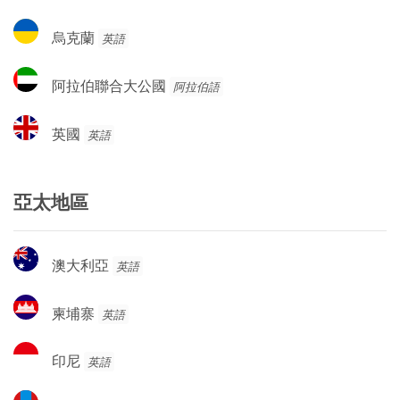
干
達
烏
烏克蘭
英語
克
蘭
阿
阿拉伯聯合大公國
阿拉伯語
拉
伯
英
英國
英語
聯
國
合
大
亞太地區
公
國
澳
澳大利亞
英語
大
利
柬
柬埔寨
英語
亞
埔
寨
印
印尼
英語
尼
蒙