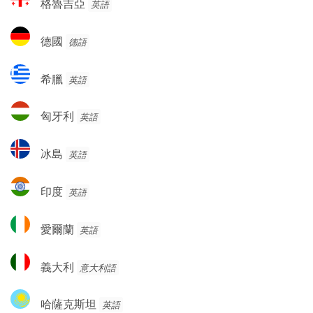
格魯吉亞
英語
魯
吉
德
德國
德語
亞
國
希
希臘
英語
臘
匈
匈牙利
英語
牙
利
冰
冰島
英語
島
印
印度
英語
度
愛
愛爾蘭
英語
爾
蘭
義
義大利
意大利語
大
利
哈
哈薩克斯坦
英語
薩