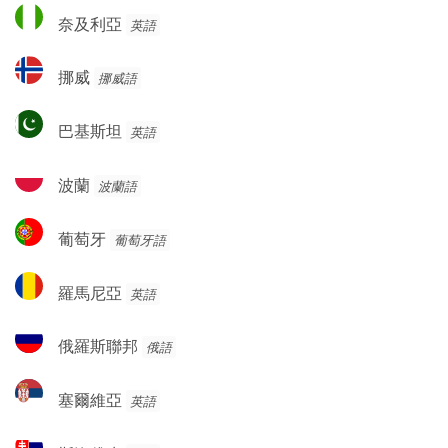
奈
奈及利亞
英語
及
利
挪
挪威
挪威語
亞
威
巴
巴基斯坦
英語
基
斯
波
波蘭
波蘭語
坦
蘭
葡
葡萄牙
葡萄牙語
萄
牙
羅
羅馬尼亞
英語
馬
尼
俄
俄羅斯聯邦
俄語
亞
羅
斯
塞
塞爾維亞
英語
聯
爾
邦
維
斯