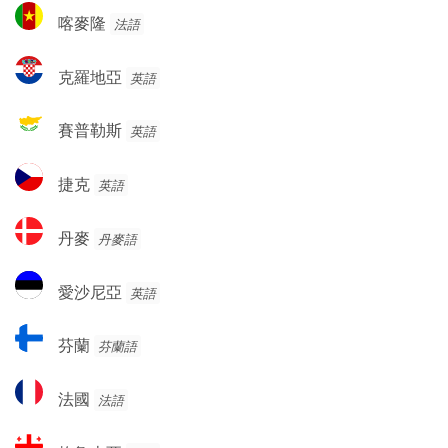
利
喀
赫
喀麥隆
法語
亞
麥
塞
隆
哥
克
克羅地亞
英語
維
羅
納
地
賽
賽普勒斯
英語
亞
普
勒
捷
捷克
英語
斯
克
丹
丹麥
丹麥語
麥
愛
愛沙尼亞
英語
沙
尼
芬
芬蘭
芬蘭語
亞
蘭
法
法國
法語
國
格