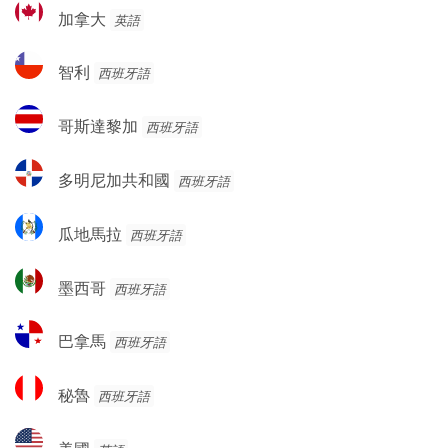
加
加拿大
英語
拿
大
智
智利
西班牙語
利
哥
哥斯達黎加
西班牙語
斯
達
多
多明尼加共和國
西班牙語
黎
明
加
尼
瓜
瓜地馬拉
西班牙語
加
地
共
馬
墨
和
墨西哥
西班牙語
拉
西
國
哥
巴
巴拿馬
西班牙語
拿
馬
秘
秘魯
西班牙語
魯
美