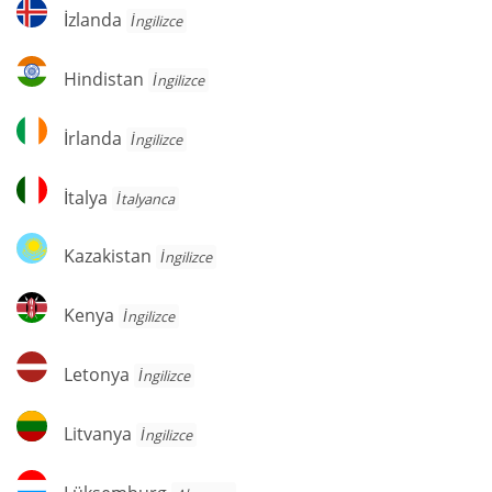
İzlanda
İzlanda
İngilizce
Hindistan
Hindistan
İngilizce
İrlanda
İrlanda
İngilizce
İtalya
İtalya
İtalyanca
Kazakistan
Kazakistan
İngilizce
Kenya
Kenya
İngilizce
Letonya
Letonya
İngilizce
Litvanya
Litvanya
İngilizce
Lüksemburg