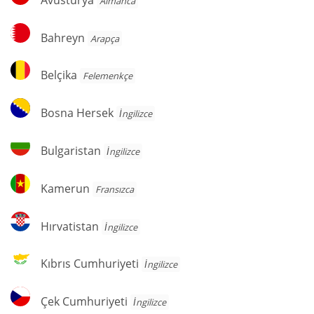
Almanca
Bahreyn
Bahreyn
Arapça
Belçika
Belçika
Felemenkçe
Bosna
Bosna Hersek
İngilizce
Hersek
Bulgaristan
Bulgaristan
İngilizce
Kamerun
Kamerun
Fransızca
Hırvatistan
Hırvatistan
İngilizce
Kıbrıs
Kıbrıs Cumhuriyeti
İngilizce
Cumhuriyeti
Çek
Çek Cumhuriyeti
İngilizce
Cumhuriyeti