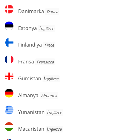
Danimarka
Danimarka
Danca
Estonya
Estonya
İngilizce
Finlandiya
Finlandiya
Fince
Fransa
Fransa
Fransızca
Gürcistan
Gürcistan
İngilizce
Almanya
Almanya
Almanca
Yunanistan
Yunanistan
İngilizce
Macaristan
Macaristan
İngilizce