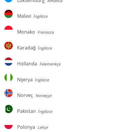
Lüksemburg
Almanca
Malavi
Malavi
İngilizce
Monako
Monako
Fransızca
Karadağ
Karadağ
İngilizce
Hollanda
Hollanda
Felemenkçe
Nijerya
Nijerya
İngilizce
Norveç
Norveç
Norveççe
Pakistan
Pakistan
İngilizce
Polonya
Polonya
Lehçe