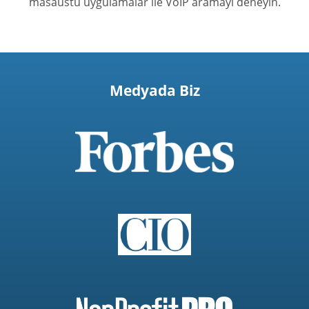
masaüstü uygulamalar ile VoIP aramayı deneyin.
Medyada Biz