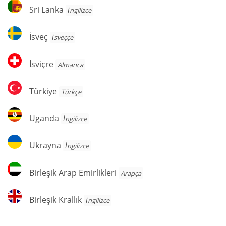
Sri
Sri Lanka
İngilizce
Lanka
İsveç
İsveç
İsveççe
İsviçre
İsviçre
Almanca
Türkiye
Türkiye
Türkçe
Uganda
Uganda
İngilizce
Ukrayna
Ukrayna
İngilizce
Birleşik
Birleşik Arap Emirlikleri
Arapça
Arap
Emirlikleri
Birleşik
Birleşik Krallık
İngilizce
Krallık