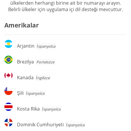
ülkelerden herhangi birine ait bir numarayı arayın.
Belirli ülkeler için uygulama içi dil desteği mevcuttur.
Amerikalar
Arjantin
Arjantin
İspanyolca
Brezilya
Brezilya
Portekizce
Kanada
Kanada
İngilizce
Şili
Şili
İspanyolca
Kosta
Kosta Rika
İspanyolca
Rika
Dominik
Dominik Cumhuriyeti
İspanyolca
Cumhuriyeti