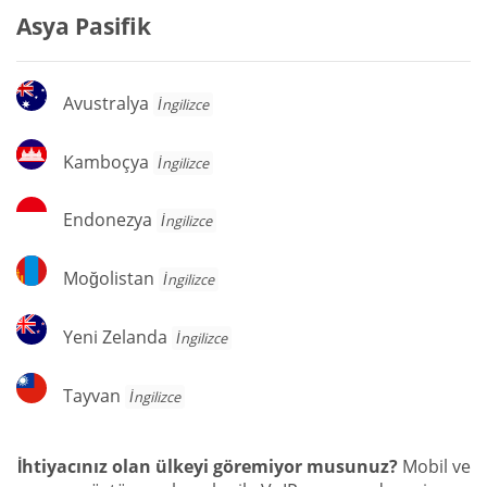
Asya Pasifik
Avustralya
Avustralya
İngilizce
Kamboçya
Kamboçya
İngilizce
Endonezya
Endonezya
İngilizce
Moğolistan
Moğolistan
İngilizce
Yeni
Yeni Zelanda
İngilizce
Zelanda
Tayvan
Tayvan
İngilizce
İhtiyacınız olan ülkeyi göremiyor musunuz?
Mobil ve