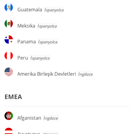
Guatemala
Guatemala
İspanyolca
Meksika
Meksika
İspanyolca
Panama
Panama
İspanyolca
Peru
Peru
İspanyolca
Amerika
Amerika Birleşik Devletleri
İngilizce
Birleşik
Devletleri
EMEA
Afganistan
Afganistan
İngilizce
Avusturya
Avusturya