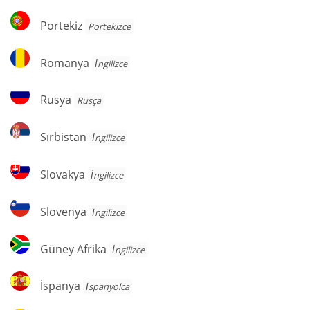
Portekiz
Portekiz
Portekizce
Romanya
Romanya
İngilizce
Rusya
Rusya
Rusça
Sırbistan
Sırbistan
İngilizce
Slovakya
Slovakya
İngilizce
Slovenya
Slovenya
İngilizce
Güney
Güney Afrika
İngilizce
Afrika
İspanya
İspanya
İspanyolca