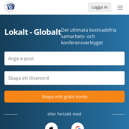
Logga in
Öpp
men
Lokalt - Globalt
Det ultimata kostnadsfria
samarbets- och
konferensverktyget
Skapa mitt gratis konto
eller fortsätt med