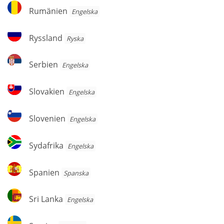
Rumänien
Rumänien
Engelska
Ryssland
Ryssland
Ryska
Serbien
Serbien
Engelska
Slovakien
Slovakien
Engelska
Slovenien
Slovenien
Engelska
Sydafrika
Sydafrika
Engelska
Spanien
Spanien
Spanska
Sri
Sri Lanka
Engelska
Lanka
Sverige