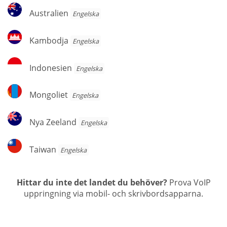
Australien
Australien
Engelska
Kambodja
Kambodja
Engelska
Indonesien
Indonesien
Engelska
Mongoliet
Mongoliet
Engelska
Nya
Nya Zeeland
Engelska
Zeeland
Taiwan
Taiwan
Engelska
Hittar du inte det landet du behöver?
Prova VoIP
uppringning via mobil- och skrivbordsapparna.