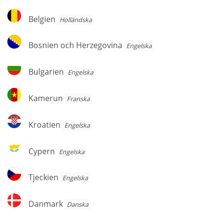
Belgien
Belgien
Holländska
Bosnien
Bosnien och Herzegovina
Engelska
och
Herzegovina
Bulgarien
Bulgarien
Engelska
Kamerun
Kamerun
Franska
Kroatien
Kroatien
Engelska
Cypern
Cypern
Engelska
Tjeckien
Tjeckien
Engelska
Danmark
Danmark
Danska