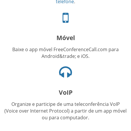
telefone
.
Ícone
de
celular
Móvel
Baixe o app móvel FreeConferenceCall.com para
Android&trade; e iOS.
Ícone
de
fones
de
VoIP
ouvido
Organize e participe de uma teleconferência VoIP
(Voice over Internet Protocol) a partir de um app móvel
ou para computador.