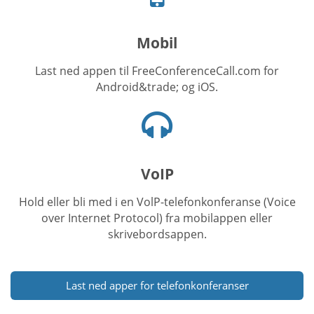
ikon
Mobil
Last ned appen til FreeConferenceCall.com for
Android&trade; og iOS.
Hodetelefoner
ikon
VoIP
Hold eller bli med i en VolP-telefonkonferanse (Voice
over Internet Protocol) fra mobilappen eller
skrivebordsappen.
Last ned apper for telefonkonferanser