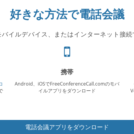
好きな方法で電話会議
モバイルデバイス、またはインターネット接続
電
話
ア
イ
携帯
コ
ン
コ
Android、iOSでFreeConferenceCall.comのモバ
で
イルアプリをダウンロード
電話会議アプリをダウンロード