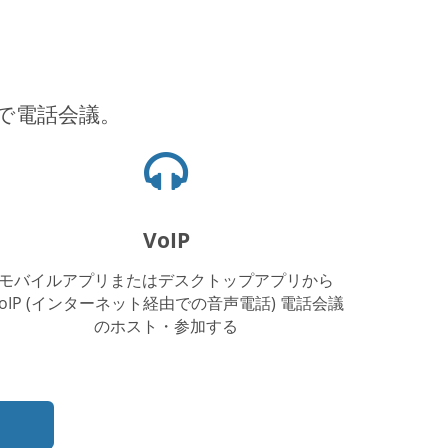
で電話会議。
ヘ
ッ
ド
フ
VoIP
ォ
ン
モバイルアプリまたはデスクトップアプリから
ア
VoIP (インターネット経由での音声電話) 電話会議
イ
のホスト・参加する
コ
ン