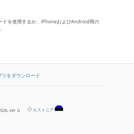
ドを使用するか、iPhoneおよびAndroid用の
す。
プリをダウンロード
エストニア
026, ver G