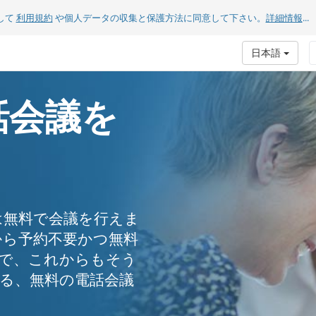
して
利用規約
や個人データの収集と保護方法に同意して下さい。
詳細情報
...
日本語
話会議を
comでは無料で会議を行えま
から予約不要かつ無料
で、これからもそう
る、無料の電話会議