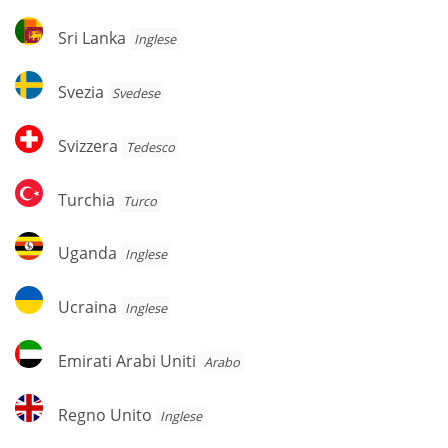
Sri
Sri Lanka
Inglese
Lanka
Svezia
Svezia
Svedese
Svizzera
Svizzera
Tedesco
Turchia
Turchia
Turco
Uganda
Uganda
Inglese
Ucraina
Ucraina
Inglese
Emirati
Emirati Arabi Uniti
Arabo
Arabi
Uniti
Regno
Regno Unito
Inglese
Unito