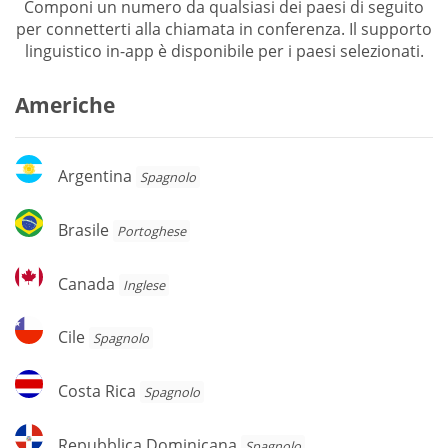
Componi un numero da qualsiasi dei paesi di seguito
per connetterti alla chiamata in conferenza. Il supporto
linguistico in-app è disponibile per i paesi selezionati.
Americhe
Argentina
Argentina
Spagnolo
Brasile
Brasile
Portoghese
Canada
Canada
Inglese
Cile
Cile
Spagnolo
Costa
Costa Rica
Spagnolo
Rica
Repubblica
Repubblica Dominicana
Spagnolo