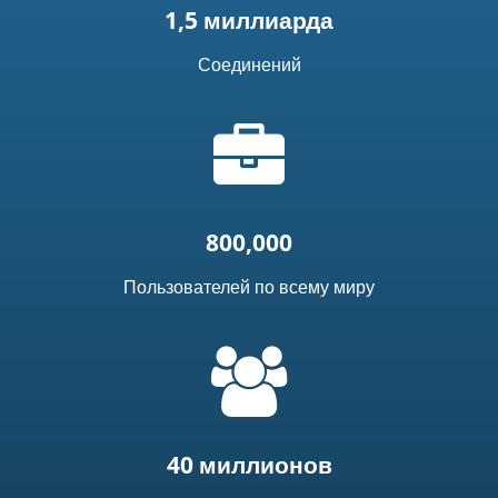
1,5 миллиарда
Соединений
Иконка
"портфель"
800,000
Пользователей по всему миру
=
t('common.people_icon')
40 миллионов