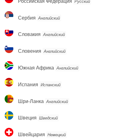
Российская Федерация
Русский
Федерация
Сербия
Сербия
Английский
Словакия
Словакия
Английский
Словения
Словения
Английский
Южная
Южная Африка
Английский
Африка
Испания
Испания
Испанский
Шри-
Шри-Ланка
Английский
Ланка
Швеция
Швеция
Шведский
Швейцария
Швейцария
Немецкий