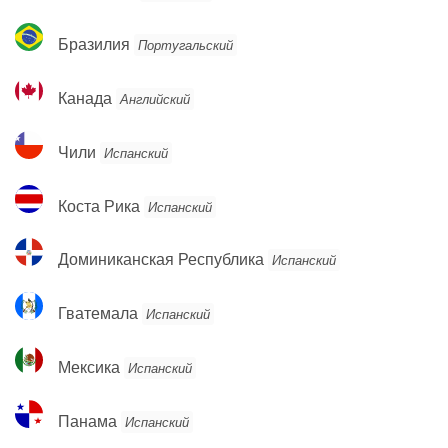
Бразилия
Бразилия
Португальский
Канада
Канада
Английский
Чили
Чили
Испанский
Коста
Коста Рика
Испанский
Рика
Доминиканская
Доминиканская Республика
Испанский
Республика
Гватемала
Гватемала
Испанский
Мексика
Мексика
Испанский
Панама
Панама
Испанский