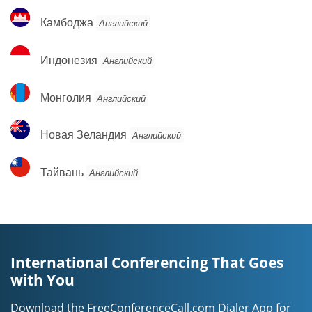
Камбоджа
Камбоджа
Английский
Индонезия
Индонезия
Английский
Монголия
Монголия
Английский
Новая
Новая Зеландия
Английский
Зеландия
Тайвань
Тайвань
Английский
International Conferencing That Goes
with You
Download the FreeConferenceCall.com Dialer App for