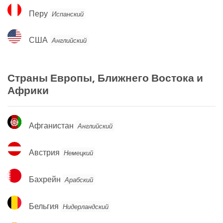
Перу
Перу
Испанский
США
США
Английский
Страны Европы, Ближнего Востока и
Африки
Афганистан
Афганистан
Английский
Австрия
Австрия
Немецкий
Бахрейн
Бахрейн
Арабский
Бельгия
Бельгия
Нидерландский