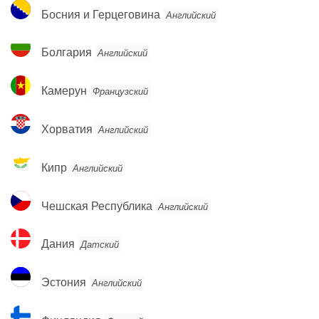
Босния
Босния и Герцеговина
Английский
и
Герцеговина
Болгария
Болгария
Английский
Камерун
Камерун
Французский
Хорватия
Хорватия
Английский
Кипр
Кипр
Английский
Чешская
Чешская Республика
Английский
Республика
Дания
Дания
Датский
Эстония
Эстония
Английский
Финляндия