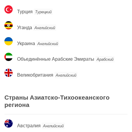
Турция
Турция
Турецкий
Уганда
Уганда
Английский
Украина
Украина
Английский
Объединённые
Объединённые Арабские Эмираты
Арабский
Арабские
Эмираты
Великобритания
Великобритания
Английский
Страны Азиатско-Тихоокеанского
региона
Австралия
Австралия
Английский