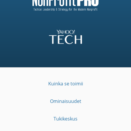
Kuinka se toimii
Ominaisuudet
Tukikeskus