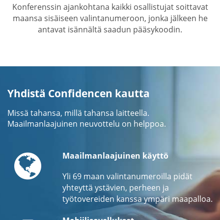
Konferenssin ajankohtana kaikki osallistujat soittavat
maansa sisäiseen valintanumeroon, jonka jälkeen he
antavat isännältä saadun pääsykoodin.
Yhdistä Confidencen kautta
Missä tahansa, millä tahansa laitteella.
Maailmanlaajuinen neuvottelu on helppoa.
Globe
Maailmanlaajuinen käyttö
Yli 69 maan valintanumeroilla pidät
yhteyttä ystävien, perheen ja
työtovereiden kanssa ympäri maapalloa.
Mobile