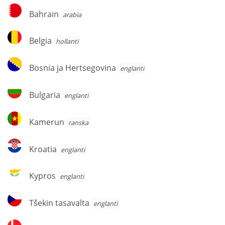
Bahrain
Bahrain
arabia
Belgia
Belgia
hollanti
Bosnia
Bosnia ja Hertsegovina
englanti
ja
Hertsegovina
Bulgaria
Bulgaria
englanti
Kamerun
Kamerun
ranska
Kroatia
Kroatia
englanti
Kypros
Kypros
englanti
Tšekin
Tšekin tasavalta
englanti
tasavalta
Tanska