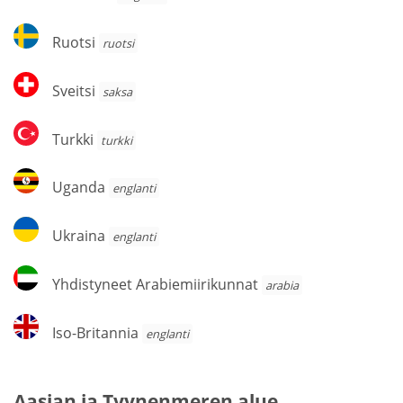
Lanka
Ruotsi
Ruotsi
ruotsi
Sveitsi
Sveitsi
saksa
Turkki
Turkki
turkki
Uganda
Uganda
englanti
Ukraina
Ukraina
englanti
Yhdistyneet
Yhdistyneet Arabiemiirikunnat
arabia
Arabiemiirikunnat
Iso-
Iso-Britannia
englanti
Britannia
Aasian ja Tyynenmeren alue