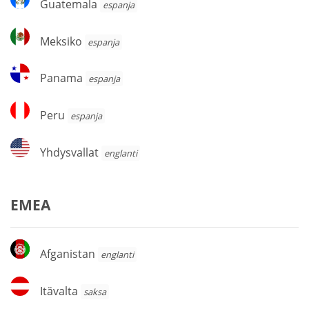
Guatemala
espanja
Meksiko
Meksiko
espanja
Panama
Panama
espanja
Peru
Peru
espanja
Yhdysvallat
Yhdysvallat
englanti
EMEA
Afganistan
Afganistan
englanti
Itävalta
Itävalta
saksa