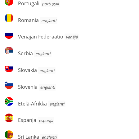
Portugali
portugali
Romania
Romania
englanti
Venäjän
Venäjän Federaatio
venäjä
Federaatio
Serbia
Serbia
englanti
Slovakia
Slovakia
englanti
Slovenia
Slovenia
englanti
Etelä-
Etelä-Afrikka
englanti
Afrikka
Espanja
Espanja
espanja
Sri
Sri Lanka
englanti