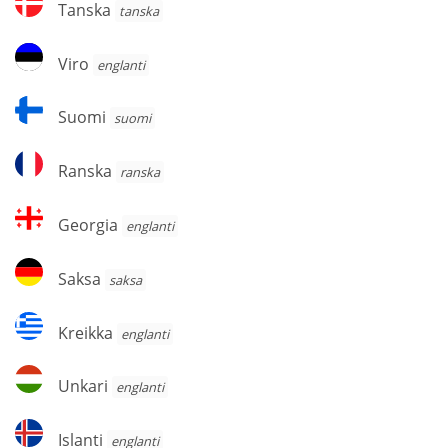
Tanska
tanska
Viro
Viro
englanti
Suomi
Suomi
suomi
Ranska
Ranska
ranska
Georgia
Georgia
englanti
Saksa
Saksa
saksa
Kreikka
Kreikka
englanti
Unkari
Unkari
englanti
Islanti
Islanti
englanti