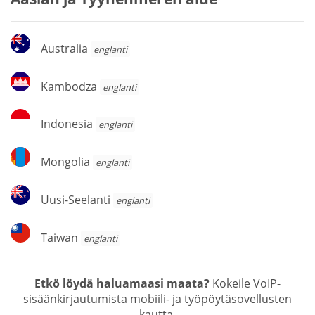
Australia
Australia
englanti
Kambodza
Kambodza
englanti
Indonesia
Indonesia
englanti
Mongolia
Mongolia
englanti
Uusi-
Uusi-Seelanti
englanti
Seelanti
Taiwan
Taiwan
englanti
Etkö löydä haluamaasi maata?
Kokeile VoIP-
sisäänkirjautumista mobiili- ja työpöytäsovellusten
kautta.