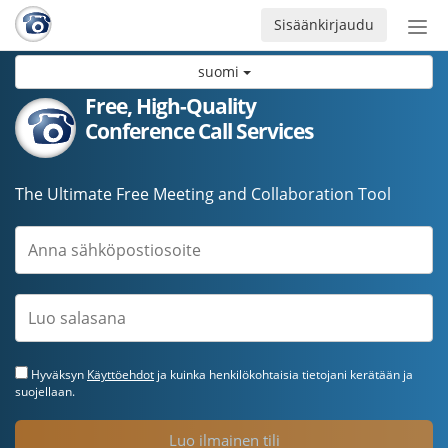
Sisäänkirjaudu
Ava
navi
suomi
Free, High-Quality
Conference Call Services
The Ultimate Free Meeting and Collaboration Tool
Hyväksyn
Käyttöehdot
ja kuinka henkilökohtaisia tietojani kerätään ja
suojellaan.
Luo ilmainen tili