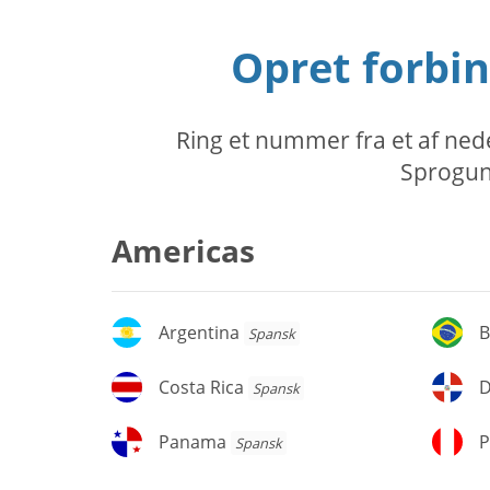
Opret forbin
Ring et nummer fra et af nede
Sprogund
Americas
Argentina
Br
Argentina
B
Spansk
Costa
D
Costa Rica
Spansk
Rica
d
re
Panama
P
Panama
P
Spansk