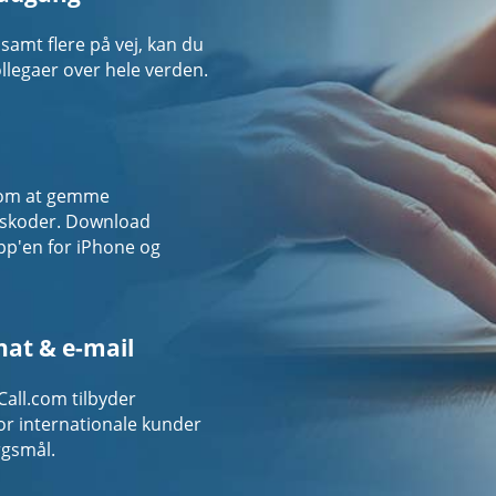
amt flere på vej, kan du
llegaer over hele verden.
 om at gemme
gskoder. Download
pp'en for iPhone og
hat & e-mail
Call.com tilbyder
for internationale kunder
rgsmål.