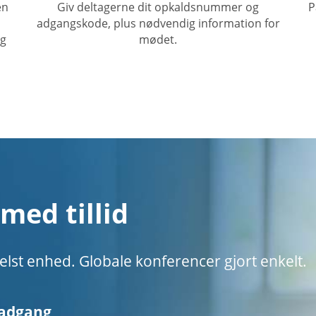
en
Giv deltagerne dit opkaldsnummer og
P
adgangskode, plus nødvendig information for
og
mødet.
med tillid
lst enhed. Globale konferencer gjort enkelt.
adgang