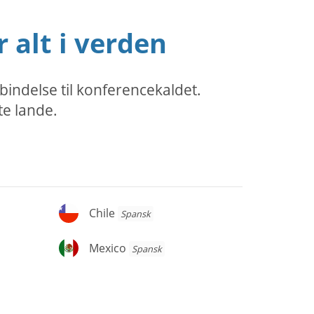
 alt i verden
bindelse til konferencekaldet.
te lande.
Chile
Chile
Spansk
Mexico
Mexico
Spansk