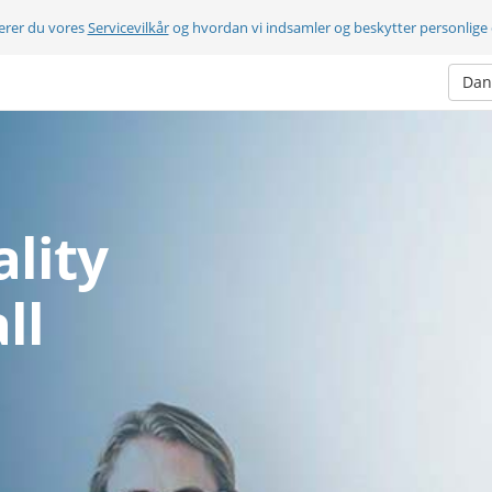
terer du vores
Servicevilkår
og hvordan vi indsamler og beskytter personlige
Dan
lity
ll