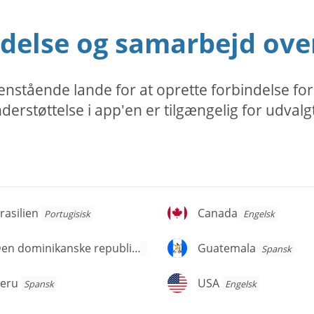
delse og samarbejd over
nstående lande for at oprette forbindelse for
erstøttelse i app'en er tilgængelig for udvalg
asilien
Canada
rasilien
Canada
Portugisisk
Engelsk
en
Guatemala
Den dominikanske republik
Guatemala
Spansk
Spansk
ominikanske
publik
eru
USA
eru
USA
Spansk
Engelsk