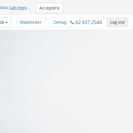
 data.
Læs mere
...
Acceptére
02 437 2544
sk
Mødeleder
Deltag
Log ind