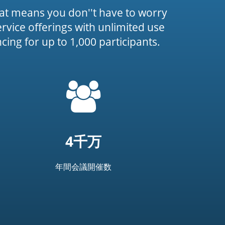
at means you don''t have to worry
service offerings with unlimited use
ing for up to 1,000 participants.
=
t('common.people_icon')
4千万
年間会議開催数