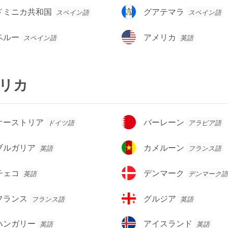
ダ
グ
ドミニカ共和国
グアテマラ
スペイン語
スペイン語
ア
テ
ア
ペルー
アメリカ
スペイン語
英語
マ
メ
ラ
リ
カ
リカ
バ
オーストリア
バーレーン
ドイツ語
アラビア語
ー
レ
カ
ブルガリア
カメルーン
英語
フランス語
ー
メ
ン
ル
デ
チェコ
デンマーク
英語
デンマーク語
ー
ン
ン
マ
グ
フランス
グルジア
フランス語
英語
ー
ル
ク
ジ
ア
ハンガリー
アイスランド
英語
英語