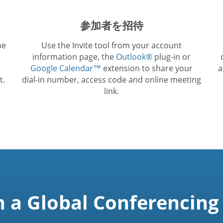
参加者を招待
he
Use the Invite tool from your account
information page, the
Outlook®
plug-in or
Google Calendar™
extension to share your
a
t.
dial-in number, access code and online meeting
link.
n a Global Conferencing