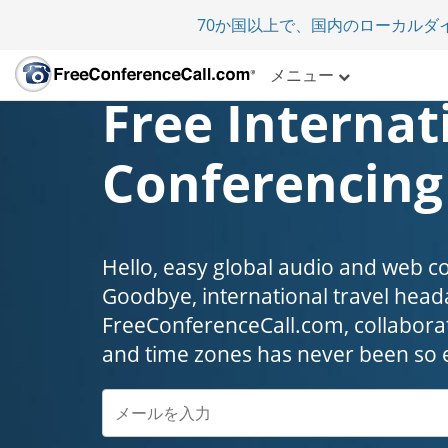
70か国以上で、国内のローカルダ
メニュー
Free Internat
Conferencing
Hello, easy global audio and web c
Goodbye, international travel headaches
FreeConferenceCall.com, collaborat
and time zones has never been so 