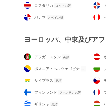
ゼ
ジ
コ
ド
コスタリカ
スペイン語
ン
ル
ス
ミ
チ
タ
ニ
パ
ペ
パナマ
スペイン語
ン
リ
カ
ナ
ル
カ
共
マ
ー
和
国
ヨーロッパ、中東及びアフ
ア
オ
アフガニスタン
英語
フ
ー
ガ
ス
ボ
ブ
ボスニア・ヘルツェゴビナ
英語
ニ
ト
ス
ル
ス
リ
ニ
ガ
サ
チ
サイプラス
英語
タ
ア
ア・
リ
イ
ェ
ン
ヘ
ア
プ
コ
フ
フ
フィンランド
フィンランド語
ル
ラ
ィ
ラ
ツ
ス
ン
ン
ギ
ハ
ギリシャ
英語
ェ