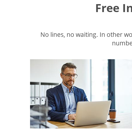
Free I
No lines, no waiting. In other wor
number