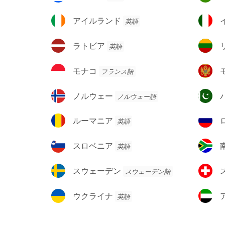
ラ
ス
リ
ン
ゴ
ン
シ
ガ
ア
イ
アイルランド
英語
ビ
ド
ャ
リ
イ
タ
ナ
ー
ル
リ
ラ
リ
ラトビア
英語
ラ
ア
ト
ト
ン
ビ
ア
モ
モ
モナコ
フランス語
ド
ア
ニ
ナ
ン
ア
コ
テ
ノ
パ
ノルウェー
ノルウェー語
ネ
ル
キ
グ
ウ
ス
ル
ロ
ルーマニア
英語
ロ
ェ
タ
ー
シ
ー
ン
マ
ア
ス
南
スロベニア
英語
ニ
連
ロ
ア
ア
邦
ベ
フ
ス
ス
スウェーデン
スウェーデン語
ニ
リ
ウ
イ
ア
カ
ェ
ス
ウ
ア
ウクライナ
英語
ー
ク
ラ
デ
ラ
ブ