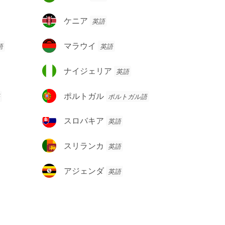
ン
ド
ケ
ケニア
英語
ニ
ア
マ
マラウイ
語
英語
ラ
ウ
ナ
ナイジェリア
英語
イ
イ
ジ
ポ
ポルトガル
ポルトガル語
ェ
ル
リ
ト
ス
スロバキア
英語
ア
ガ
ロ
ル
バ
ス
スリランカ
英語
キ
リ
ア
ラ
ア
アジェンダ
英語
ン
ジ
カ
ェ
ン
ダ