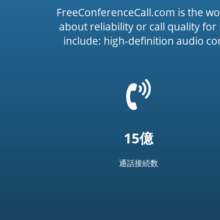
FreeConferenceCall.com is the wo
about reliability or call quality f
include: high-definition audio c
=
t('common.phone_
15億
通話接続数