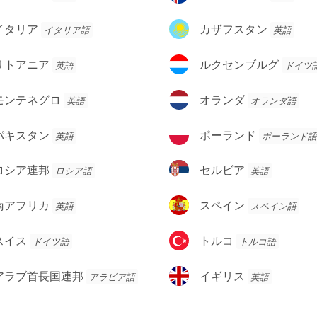
ア
イ
ス
カ
イタリア
カザフスタン
イタリア語
英語
ラ
ザ
ン
フ
ル
リトアニア
ルクセンブルグ
英語
ドイツ
ド
ス
ク
タ
セ
オ
モンテネグロ
オランダ
英語
オランダ語
ン
ン
ラ
ブ
ン
ポ
パキスタン
ポーランド
英語
ポーランド語
ル
ダ
ー
グ
ラ
セ
ロシア連邦
セルビア
ロシア語
英語
ン
ル
ド
ビ
ス
南アフリカ
スペイン
英語
スペイン語
ア
ペ
イ
ト
スイス
トルコ
ドイツ語
トルコ語
ン
ル
コ
イ
アラブ首長国連邦
イギリス
アラビア語
英語
ギ
リ