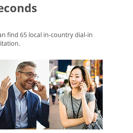
Seconds
an find 65 local in-country dial-in
tation.