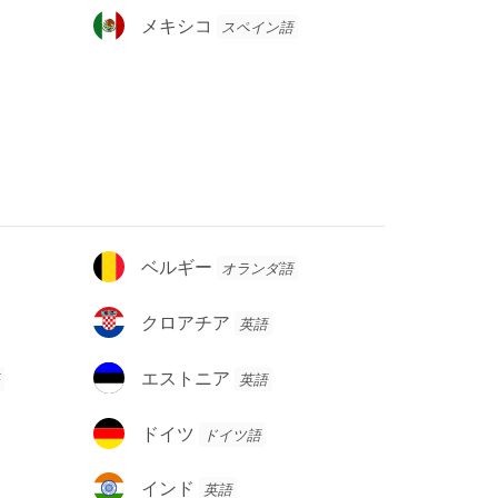
メ
メキシコ
スペイン語
キ
シ
コ
ベ
ベルギー
オランダ語
ル
ギ
ク
クロアチア
英語
ー
ロ
ア
エ
エストニア
英語
チ
ス
ア
ト
ド
ドイツ
ドイツ語
ニ
イ
ア
ツ
イ
インド
英語