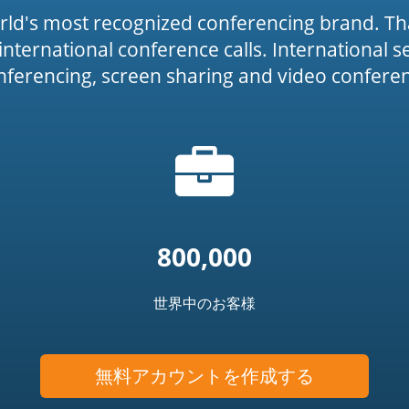
rld's most recognized conferencing brand. Th
or international conference calls. International 
onferencing, screen sharing and video conferenc
ブ
icon')
リ
ー
フ
ケ
ー
800,000
ス
ア
世界中のお客様
イ
コ
ン
無料アカウントを作成する