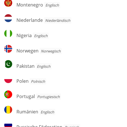
Montenegro
Montenegro
Englisch
Niederlande
Niederlande
Niederländisch
Nigeria
Nigeria
Englisch
Norwegen
Norwegen
Norwegisch
Pakistan
Pakistan
Englisch
Polen
Polen
Polnisch
Portugal
Portugal
Por­tu­gie­sisch
Rumänien
Rumänien
Englisch
Russische
Russische Föderation