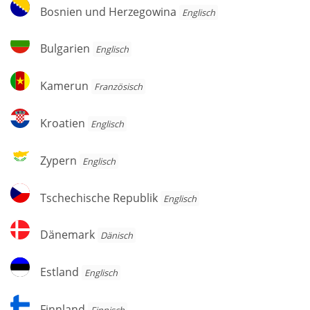
Bosnien
Bosnien und Herzegowina
Englisch
und
Herzegowina
Bulgarien
Bulgarien
Englisch
Kamerun
Kamerun
Französisch
Kroatien
Kroatien
Englisch
Zypern
Zypern
Englisch
Tschechische
Tschechische Republik
Englisch
Republik
Dänemark
Dänemark
Dänisch
Estland
Estland
Englisch
Finnland
Finnland
Finnisch