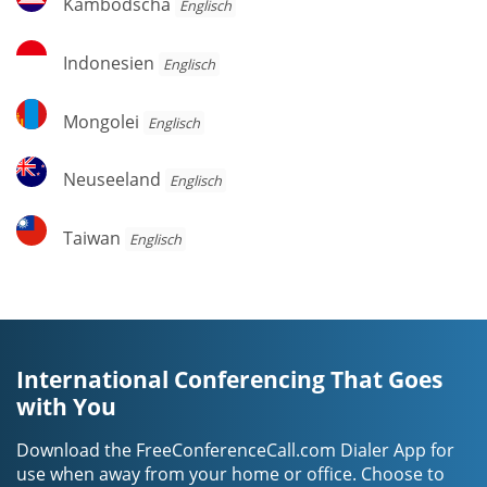
Kambodscha
Englisch
Indonesien
Indonesien
Englisch
Mongolei
Mongolei
Englisch
Neuseeland
Neuseeland
Englisch
Taiwan
Taiwan
Englisch
International Conferencing That Goes
with You
Download the FreeConferenceCall.com Dialer App for
use when away from your home or office. Choose to