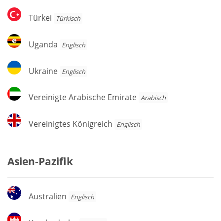
Türkei
Türkei
Türkisch
Uganda
Uganda
Englisch
Ukraine
Ukraine
Englisch
Vereinigte
Vereinigte Arabische Emirate
Arabisch
Arabische
Emirate
Vereinigtes
Vereinigtes Königreich
Englisch
Königreich
Asien-Pazifik
Australien
Australien
Englisch
Kambodscha