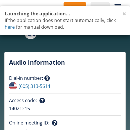
Sign Up
Log In
C
Launching the application...
If the application does not start automatically, click
here
for manual download.
Audio Information
Dial-in number
:
Question
(605) 313-5614
mark
Access code
:
Question
14021215
mark
Online meeting ID
: