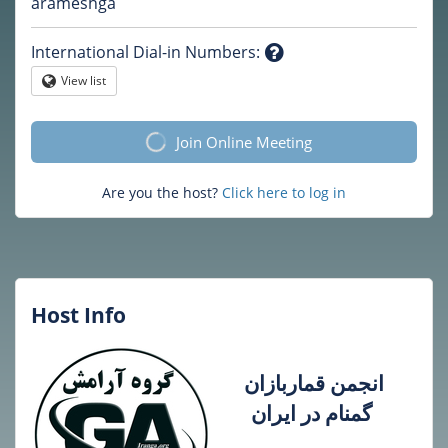
Question
arameshga
mark
International Dial-in Numbers
:
Question
View list
Globe
mark
Join Online Meeting
Are you the host?
Click here to log in
Host Info
انجمن قماربازان
گمنام در ایران