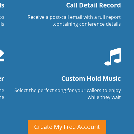
ds
Call Detail Record
to
Receive a post-call email with a full report
s.
containing conference details.
er
Custom Hold Music
ree
Select the perfect song for your callers to enjoy
e.
while they wait.
Create My Free Account