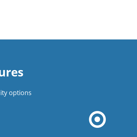
ures
ity options