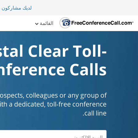
لديك مشاركون دولي
القائمة
tal Clear Toll-
nference Calls
prospects, colleagues or any group of
th a dedicated, toll-free conference
call line.