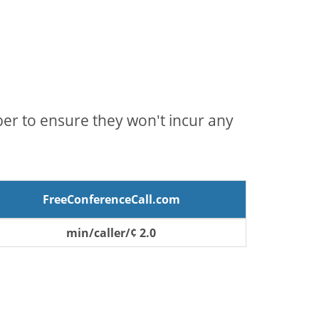
mber to ensure they won't incur any
FreeConferenceCall.com
2.0 ¢/min/caller