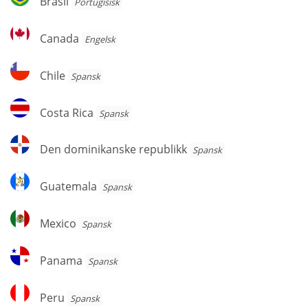
Brasil
Portugisisk
Canada
Canada
Engelsk
Chile
Chile
Spansk
Costa
Costa Rica
Spansk
Rica
Den
Den dominikanske republikk
Spansk
dominikanske
republikk
Guatemala
Guatemala
Spansk
Mexico
Mexico
Spansk
Panama
Panama
Spansk
Peru
Peru
Spansk