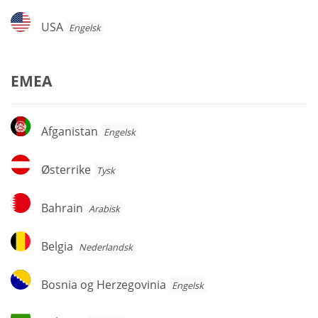
USA
USA
Engelsk
EMEA
Afganistan
Afganistan
Engelsk
Østerrike
Østerrike
Tysk
Bahrain
Bahrain
Arabisk
Belgia
Belgia
Nederlandsk
Bosnia
Bosnia og Herzegovinia
Engelsk
og
Herzegovinia
Bulgaria