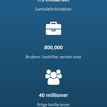
Samtaleforbindelser
Koffert
Ikon
800,000
Brukere i bedrifter verden over
=
t('common.people_icon')
40 millioner
Årlige konferanser