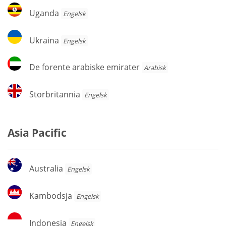
Uganda
Uganda
Engelsk
Ukraina
Ukraina
Engelsk
De
De forente arabiske emirater
Arabisk
forente
arabiske
Storbritannia
Storbritannia
Engelsk
emirater
Asia Pacific
Australia
Australia
Engelsk
Kambodsja
Kambodsja
Engelsk
Indonesia
Indonesia
Engelsk