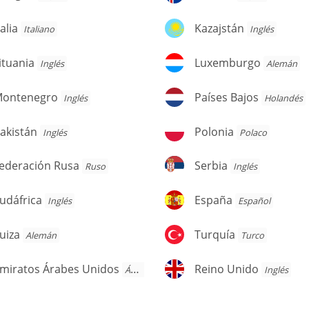
alia
Kazajstán
talia
Kazajstán
Italiano
Inglés
tuania
Luxemburgo
ituania
Luxemburgo
Inglés
Alemán
ontenegro
Países
ontenegro
Países Bajos
Inglés
Holandés
Bajos
kistán
Polonia
akistán
Polonia
Inglés
Polaco
ederación
Serbia
ederación Rusa
Serbia
Ruso
Inglés
usa
dáfrica
España
udáfrica
España
Inglés
Español
iza
Turquía
uiza
Turquía
Alemán
Turco
miratos
Reino
miratos Árabes Unidos
Reino Unido
Árabe
Inglés
rabes
Unido
nidos