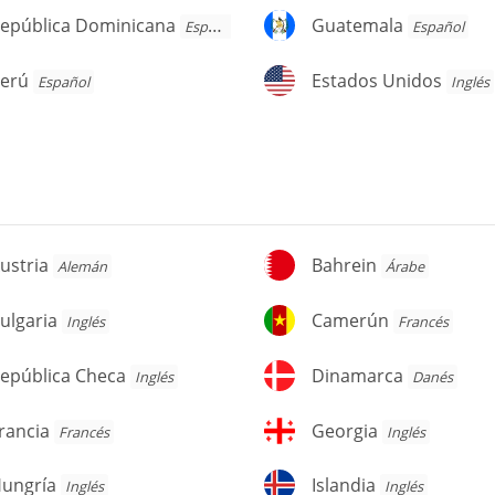
pública
Guatemala
epública Dominicana
Guatemala
Español
Español
ominicana
erú
Estados
erú
Estados Unidos
Español
Inglés
Unidos
stria
Bahrein
ustria
Bahrein
Alemán
Árabe
lgaria
Camerún
ulgaria
Camerún
Inglés
Francés
pública
Dinamarca
epública Checa
Dinamarca
Inglés
Danés
heca
ancia
Georgia
rancia
Georgia
Francés
Inglés
ungría
Islandia
ungría
Islandia
Inglés
Inglés