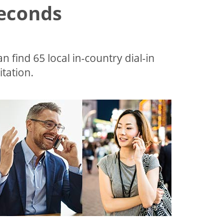
Seconds
an find 65 local in-country dial-in
tation.