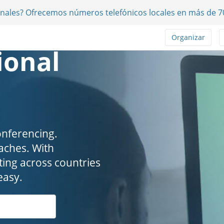
onales? Ofrecemos números telefónicos locales en más de 7
Organizar
ional
onferencing.
. ​​​​​​​With
ing across countries
easy.