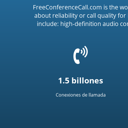
FreeConferenceCall.com is the wo
about reliability or call quality f
include: high-definition audio c
=
t('common.phone_
1.5 billones
Conexiones de llamada