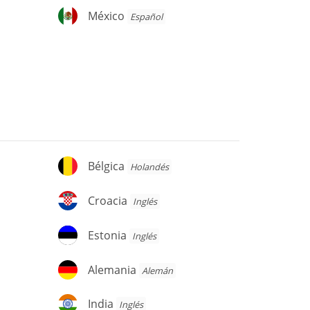
México
México
Español
Bélgica
Bélgica
Holandés
Croacia
Croacia
Inglés
Estonia
Estonia
Inglés
Alemania
Alemania
Alemán
India
India
Inglés