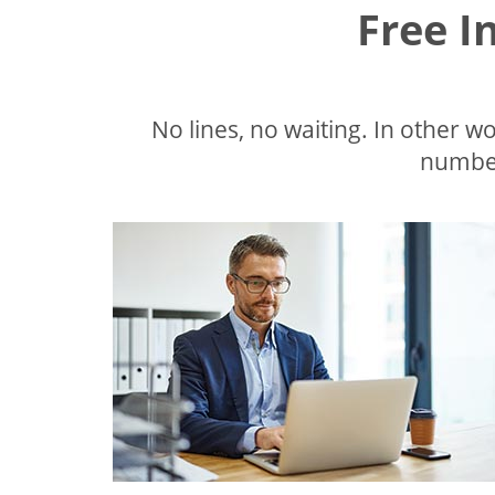
Free I
No lines, no waiting. In other wor
number