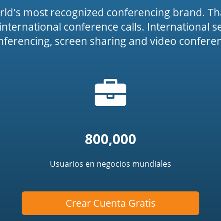
rld's most recognized conferencing brand. Th
or international conference calls. International 
onferencing, screen sharing and video conferenc
Icono
icon')
de
portafolio
800,000
Usuarios en negocios mundiales
Crear Cuenta Gratis