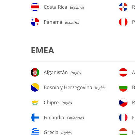
Costa
Re
Costa Rica
R
Español
Rica
D
Panamá
P
Panamá
P
Español
EMEA
Afganistán
Au
Afganistán
A
Inglés
Bosnia
Bu
Bosnia y Herzegovina
B
Inglés
y
Herzegovina
Chipre
Re
Chipre
R
Inglés
C
Finlandia
Fr
Finlandia
F
Finlandés
Grecia
H
Grecia
H
Inglés