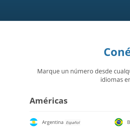
Coné
Marque un número desde cualquie
idiomas en
Américas
Argentina
Br
Argentina
B
Español