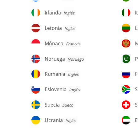
Irlanda
It
Irlanda
I
Inglés
Letonia
Li
Letonia
L
Inglés
Mónaco
M
Mónaco
M
Francés
Noruega
Pa
Noruega
P
Noruego
Rumania
F
Rumania
F
Inglés
R
Eslovenia
Su
Eslovenia
S
Inglés
Suecia
Su
Suecia
S
Sueco
Ucrania
E
Ucrania
E
Inglés
Á
U