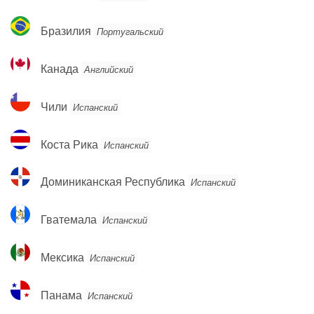
Бразилия
Бразилия
Португальский
Канада
Канада
Английский
Чили
Чили
Испанский
Коста
Коста Рика
Испанский
Рика
Доминиканская
Доминиканская Республика
Испанский
Республика
Гватемала
Гватемала
Испанский
Мексика
Мексика
Испанский
Панама
Панама
Испанский