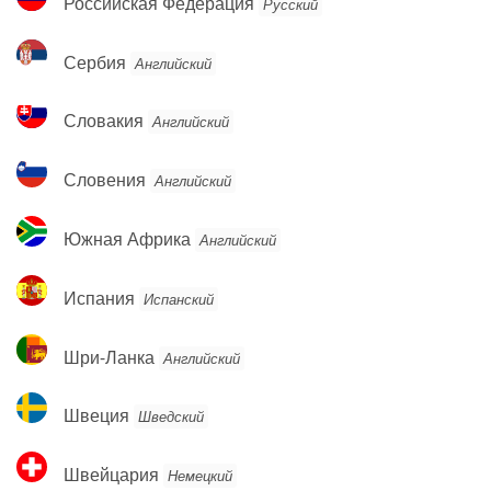
Российская Федерация
Русский
Федерация
Сербия
Сербия
Английский
Словакия
Словакия
Английский
Словения
Словения
Английский
Южная
Южная Африка
Английский
Африка
Испания
Испания
Испанский
Шри-
Шри-Ланка
Английский
Ланка
Швеция
Швеция
Шведский
Швейцария
Швейцария
Немецкий