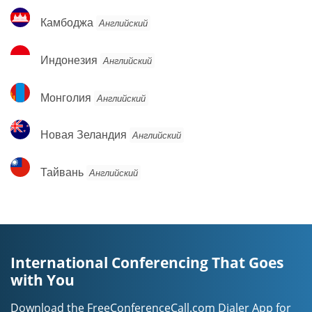
Камбоджа
Камбоджа
Английский
Индонезия
Индонезия
Английский
Монголия
Монголия
Английский
Новая
Новая Зеландия
Английский
Зеландия
Тайвань
Тайвань
Английский
International Conferencing That Goes
with You
Download the FreeConferenceCall.com Dialer App for