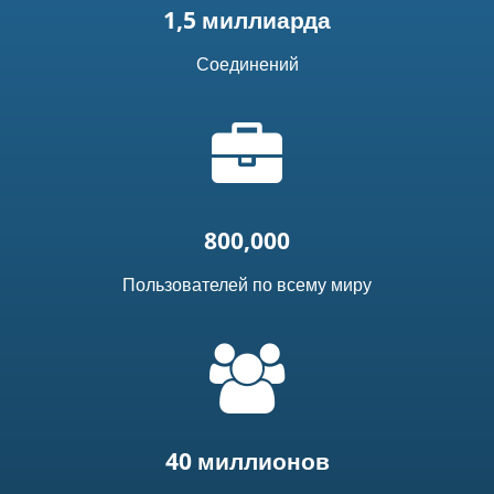
1,5 миллиарда
Соединений
Иконка
"портфель"
800,000
Пользователей по всему миру
=
t('common.people_icon')
40 миллионов