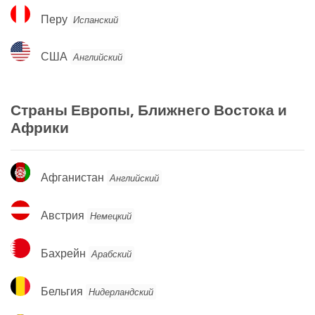
Перу
Перу
Испанский
США
США
Английский
Страны Европы, Ближнего Востока и
Африки
Афганистан
Афганистан
Английский
Австрия
Австрия
Немецкий
Бахрейн
Бахрейн
Арабский
Бельгия
Бельгия
Нидерландский