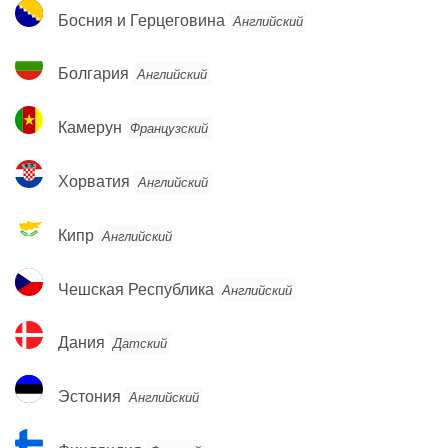
Босния
Босния и Герцеговина
Английский
и
Герцеговина
Болгария
Болгария
Английский
Камерун
Камерун
Французский
Хорватия
Хорватия
Английский
Кипр
Кипр
Английский
Чешская
Чешская Республика
Английский
Республика
Дания
Дания
Датский
Эстония
Эстония
Английский
Финляндия