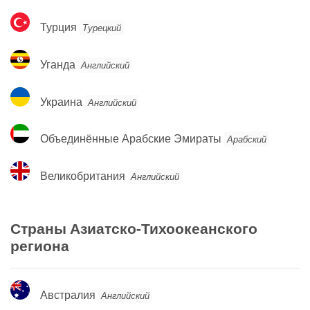
Турция
Турция
Турецкий
Уганда
Уганда
Английский
Украина
Украина
Английский
Объединённые
Объединённые Арабские Эмираты
Арабский
Арабские
Эмираты
Великобритания
Великобритания
Английский
Страны Азиатско-Тихоокеанского
региона
Австралия
Австралия
Английский