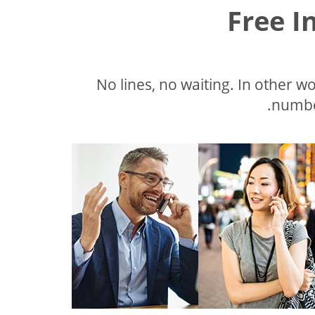
Free I
No lines, no waiting. In other wor
number