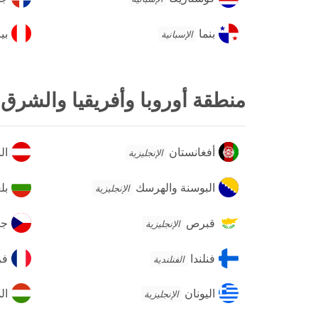
الد
بنما
بير
بنما
بي
الإسبانية
منطقة أوروبا وأفريقيا والشرق
أفغانستان
الن
أفغانستان
ال
الإنجليزية
البوسنة
بلغ
البوسنة والهرسك
بل
الإنجليزية
والهرسك
قبرص
جمه
قبرص
جم
الإنجليزية
الت
فنلندا
فرن
فنلندا
فر
الفنلندية
اليونان
الم
اليونان
ال
الإنجليزية