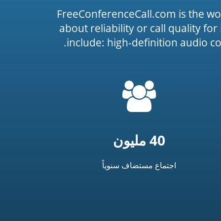
FreeConferenceCall.com is the wo
about reliability or call quality f
include: high-definition audio c
=
t('common.people_icon')
40 مليون
اجتماع مستضاف سنوياً