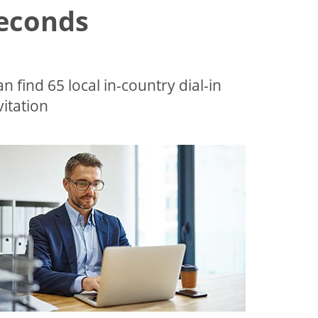
Seconds
an find 65 local in-country dial-in
tation.