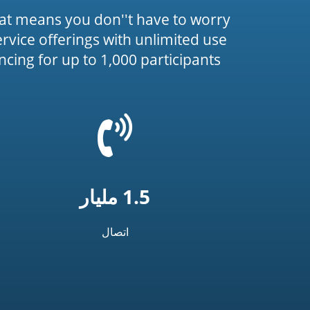
at means you don''t have to worry
service offerings with unlimited use
cing for up to 1,000 participants.
=
mmon.phone_icon')
1.5 مليار
اتصال