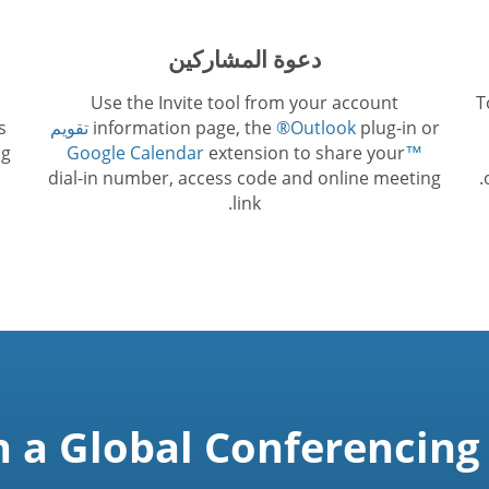
دعوة المشاركين
Use the Invite tool from your account
T
plug-in or
®Outlook
information page, the
تقويم
s
ng
extension to share your
™Google Calendar
dial-in number, access code and online meeting
link.
n a Global Conferencing