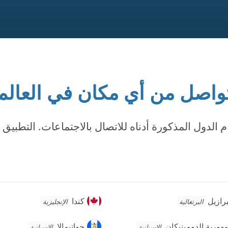
واصل من أي مكان في العالم
 الدول المذكورة أدناه للاتصال بالاجتماعات. التطبيق 
رازيل
كندا
برازيل
كندا
البرتغالية
الإنجليزية
ورية
جواتيمالا
هورية الدومينيكان
جواتيمالا
الإسبانية
الإسبانية