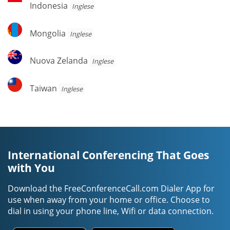
Indonesia
Inglese
Mongolia
Mongolia
Inglese
Nuova
Nuova Zelanda
Inglese
Zelanda
Taiwan
Taiwan
Inglese
International Conferencing That Goes
with You
Download the FreeConferenceCall.com Dialer App for
use when away from your home or office. Choose to
dial in using your phone line, Wifi or data connection.