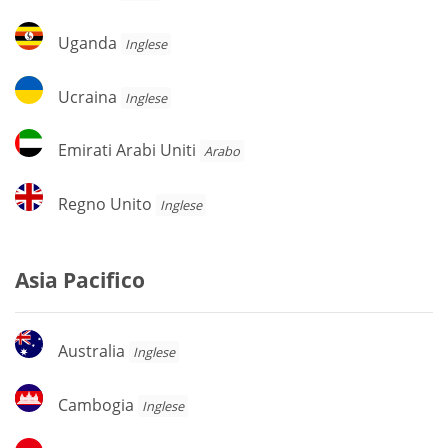
Uganda
Uganda
Inglese
Ucraina
Ucraina
Inglese
Emirati
Emirati Arabi Uniti
Arabo
Arabi
Uniti
Regno
Regno Unito
Inglese
Unito
Asia Pacifico
Australia
Australia
Inglese
Cambogia
Cambogia
Inglese
Indonesia