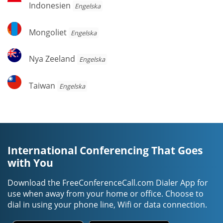
Indonesien
Engelska
Mongoliet
Mongoliet
Engelska
Nya
Nya Zeeland
Engelska
Zeeland
Taiwan
Taiwan
Engelska
International Conferencing That Goes
with You
Download the FreeConferenceCall.com Dialer App for
use when away from your home or office. Choose to
dial in using your phone line, Wifi or data connection.