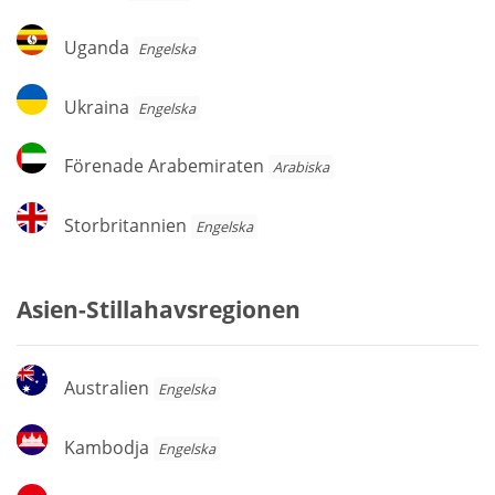
Uganda
Uganda
Engelska
Ukraina
Ukraina
Engelska
Förenade
Förenade Arabemiraten
Arabiska
Arabemiraten
Storbritannien
Storbritannien
Engelska
Asien-Stillahavsregionen
Australien
Australien
Engelska
Kambodja
Kambodja
Engelska
Indonesien