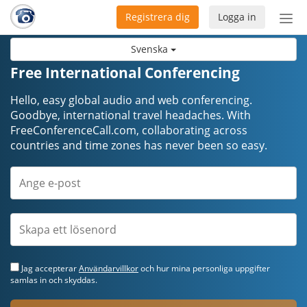
Registrera dig
Logga in
Öpp
men
Svenska
Free International Conferencing
Hello, easy global audio and web conferencing.
Goodbye, international travel headaches. ​​​​​​​With
FreeConferenceCall.com, collaborating across
countries and time zones has never been so easy.
Jag accepterar
Användarvillkor
och hur mina personliga uppgifter
samlas in och skyddas.