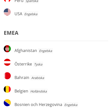
Peru
Spanska
USA
USA
Engelska
EMEA
Afghanistan
Afghanistan
Engelska
Österrike
Österrike
Tyska
Bahrain
Bahrain
Arabiska
Belgien
Belgien
Holländska
Bosnien
Bosnien och Herzegovina
Engelska
och