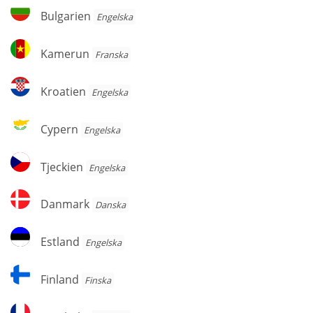
Herzegovina
Bulgarien
Bulgarien
Engelska
Kamerun
Kamerun
Franska
Kroatien
Kroatien
Engelska
Cypern
Cypern
Engelska
Tjeckien
Tjeckien
Engelska
Danmark
Danmark
Danska
Estland
Estland
Engelska
Finland
Finland
Finska
Frankrike