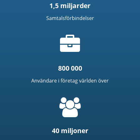
1,5 miljarder
Samtalsförbindelser
Portfölj-
ikon
800 000
Användare i företag världen över
=
t('common.people_icon')
40 miljoner