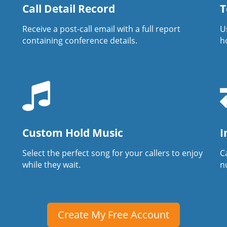
Call Detail Record
T
Receive a post-call email with a full report
U
containing conference details.
h
Custom Hold Music
I
Select the perfect song for your callers to enjoy
Ca
while they wait.
n
Create My Free Account