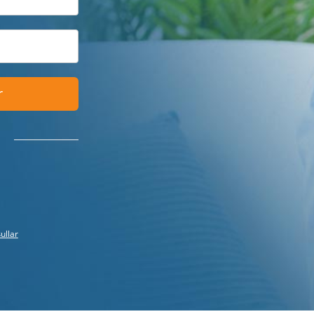
r
ullar