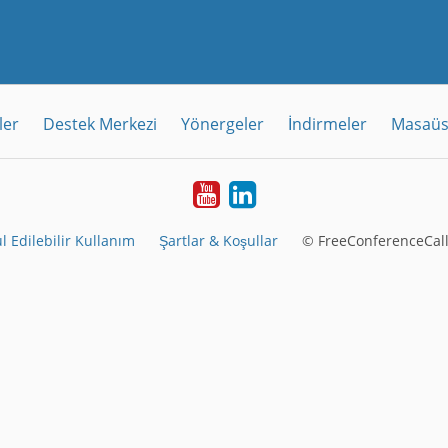
ler
Destek Merkezi
Yönergeler
İndirmeler
Masaüs
Youtube
LinkedIn
l Edilebilir Kullanım
Şartlar & Koşullar
© FreeConferenceCall