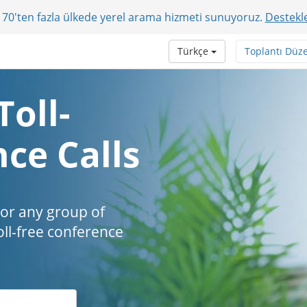
r? 70'ten fazla ülkede yerel arama hizmeti sunuyoruz.
Destekle
Türkçe
Toplantı Düz
Toll-
ce Calls
 or any group of
oll-free conference