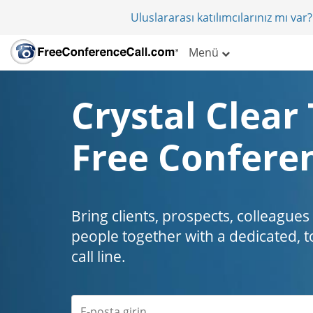
Uluslararası katılımcılarınız mı va
Menü
Crystal Clear 
Free Conferen
Bring clients, prospects, colleagues
people together with a dedicated, t
call line.