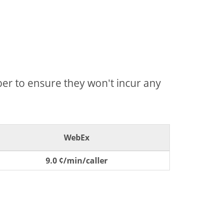
mber to ensure they won't incur any
WebEx
9.0 ¢/min/caller