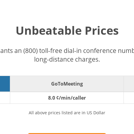
Unbeatable Prices
pants an (800) toll-free dial-in conference nu
long-distance charges.
GoToMeeting
8.0 ¢/min/caller
All above prices listed are in US Dollar